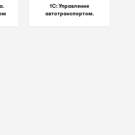
а.
1С: Управление
ом
автотранспортом.