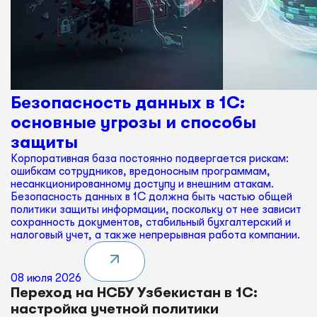
Безопасность данных в 1С:
основные угрозы и способы
защиты
Корпоративная база постоянно подвергается рискам:
ошибкам сотрудников, вредоносным программам,
несанкционированному доступу и внешним атакам.
Безопасность данных в 1С должна быть частью общей
политики защиты информации, поскольку от нее зависит
сохранность документов, стабильный бухгалтерский и
налоговый учет, а также непрерывная работа компании.
08 июля 2026
Переход на НСБУ Узбекистан в 1С:
настройка учетной политики