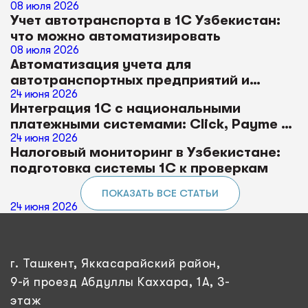
08 июля 2026
Учет автотранспорта в 1С Узбекистан:
что можно автоматизировать
08 июля 2026
Автоматизация учета для
автотранспортных предприятий и
логистики в 1С
24 июня 2026
Интеграция 1С с национальными
платежными системами: Click, Payme и
Uzum
24 июня 2026
Налоговый мониторинг в Узбекистане:
подготовка системы 1С к проверкам
ПОКАЗАТЬ ВСЕ СТАТЬИ
24 июня 2026
г. Ташкент, Яккасарайский район,
9-й проезд Абдуллы Каххара, 1А, 3-
этаж