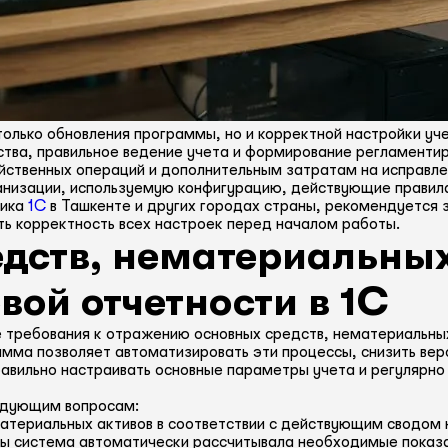
только обновления программы, но и корректной настройки уч
ства, правильное ведение учета и формирование регламенти
йственных операций и дополнительным затратам на исправле
анизации, используемую конфигурацию, действующие правила
тика
1С
в Ташкенте и других городах страны, рекомендуется 
ть корректность всех настроек перед началом работы.
едств, нематериальных
вой отчетности в 1С
требования к отражению основных средств, нематериальных
мма позволяет автоматизировать эти процессы, снизить вер
авильно настраивать основные параметры учета и регулярно
едующим вопросам:
материальных активов в соответствии с действующим сводом
бы система автоматически рассчитывала необходимые показ