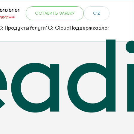
510 51 51
ОСТАВИТЬ ЗАЯВКУ
O‘Z
оддержки
С: Продукты
Услуги
1C: Cloud
Поддержка
Блог
Битрикс24
1С: Обучение
Bitrix24
Корпоративное обучение
ПОСМОТРЕТЬ ВСЕ