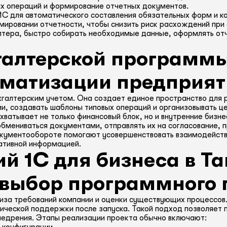
х операций и формирование отчетных документов.
 1С для автоматического составления обязательных форм и ко
мировании отчетности, чтобы снизить риск расхождений при
лтера, быстро собирать необходимые данные, оформлять отч
галтерской программы
оматизации предприят
хгалтерским учетом. Она создает единое пространство для 
и, создавать шаблоны типовых операций и организовывать ц
ватывает не только финансовый блок, но и внутренние бизн
мениваться документами, отправлять их на согласование, п
окументообороте помогают усовершенствовать взаимодейств
ративной информацией.
й 1С для бизнеса в Та
 выбор программного 
лиза требований компании и оценки существующих процессо
нической поддержки после запуска. Такой подход позволяет
внедрения. Этапы реализации проекта обычно включают: