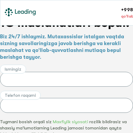
+998
qo'lla
1C maslahatlari bepul!
Biz 24/7 ishlaymiz. Mutaxassislar istalgan vaqtda
sizning savollaringizga javob berishga va kerakli
maslahat va qo‘llab-quvvatlashni mutlaqo bepul
berishga tayyor.
Ismingiz
Telefon raqami
Tugmani bosish orqali siz
Maxfiylik siyosati
rozilik bildirasiz va
shaxsiy ma'lumotlarning Leading jamoasi tomonidan qayta