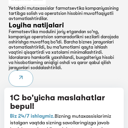
Yetakchi mutaxassislar farmatsevtika kompaniyasining
tartibga solish va operatsion hisobini muvaffaqiyatli
avtomatlashtirdilar.
Loyiha natijalari
Farmatsevtika modulini joriy etgandan so'ng,
kompaniya operatsion samaradorlikni sezilarli darajada
oshirishga muvaffaq bo'ldi. Barcha biznes jarayonlari
avtomatlashtirildi, bu ma'lumotlarni qayta ishlash
vaqtini qisqartirdi va xatolarni minimallashtirdi.
Idoralararo hamkorlik yaxshilandi, buxgalteriya hisobi
va hisobotlarning aniqligi oshdi va qaror qabul qilish
jarayonlari soddalashtirildi.
1C bo'yicha maslahatlar
bepul!
Biz 24/7 ishlaymiz.
Bizning mutaxassislarimiz
istalgan vaqtda sizning savollaringizga javob