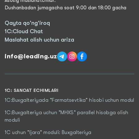
Asosiy maslahatchilar:
Dushanbadan jumagacha soat 9:00 dan 18:00 gacha
Qayta qo'ng'iroq
1C:Cloud Chat
Maslahat olish uchun ariza
info@leading.uz
1C: SANOAT ECHIMLARI
1C:Buxgalteriyada "Farmatsevtika" hisobi uchun modul
1C:Buxgalteriya uchun "MHXS" parallel hisobga olish
moduli
1C uchun "Ijara" moduli: Buxgalteriya