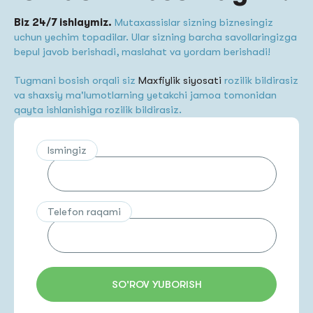
Biz 24/7 ishlaymiz.
Mutaxassislar sizning biznesingiz
uchun yechim topadilar. Ular sizning barcha savollaringizga
bepul javob berishadi, maslahat va yordam berishadi!
Tugmani bosish orqali siz
Maxfiylik siyosati
rozilik bildirasiz
va shaxsiy ma'lumotlarning yetakchi jamoa tomonidan
qayta ishlanishiga rozilik bildirasiz.
Ismingiz
Telefon raqami
SO'ROV YUBORISH