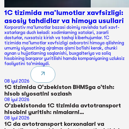
1C tizimida ma’lumotlar xavfsizligi:
asosiy tahdidlar va himoya usullari
Korporativ ma’lumotlar bazasi doimiy ravishda turli xavf-
xatarlarga duch keladi: xodimlarning xatolari, zararli
dasturlar, ruxsatsiz kirish va tashqi kiberhujumlar. 1C
tizimida ma’lumotlar xavfsizligi axborotni himoya qilishning
umumiy siyosatining ajralmas qismi bo‘lishi kerak, chunki
aynan u hujjatlarning saqlanishi, buxgalteriya va soliq
hisobining barqaror yuritilishi hamda kompaniyaning uzluksiz
faoliyatini ta’minlaydi.
08 iyul 2026
1C tizimida O‘zbekiston BHMSga o‘tish:
hisob siyosatini sozlash
08 iyul 2026
O‘zbekistonda 1C tizimida avtotransport
hisobini yuritish: nimalarni
avtomatlashtirish mumkin
08 iyul 2026
1C da avtotransport korxonalari va