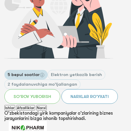
5 bepul soatlar
Elektron yetkazib berish
2 foydalanuvchiga mo'ljallangan
SO'ROV YUBORISH
NARXLAR RO'YXATI
Ishlar
Afzalliklar
Narxi
O'zbekistondagi yirik kompaniyalar o'zlarining biznes
jarayonlarini bizga ishonib topshirishadi.