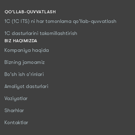
QO'LLAB-QUVVATLASH
1C (1C ITS) ni har tomonlama qo'llab-quvvatlash
1C dasturlarini takomillashtirish
BIZ HAQIMIZDA
Kompaniya haqida
Bizning jamoamiz
Bo'sh ish o'rinlari
Amaliyot dasturlari
Vaziyatlar
Sharhlar
Kontaktlar