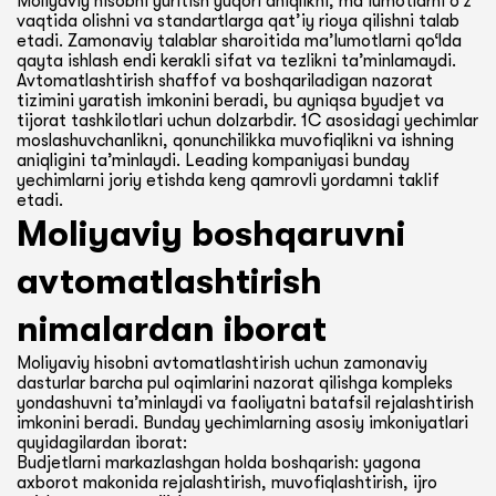
Moliyaviy hisobni yuritish yuqori aniqlikni, ma’lumotlarni o‘z
Asosiy texnik qo‘llab-quvvatlash xizmatlari soat
vaqtida olishni va standartlarga qat’iy rioya qilishni talab
kirish, 24/7 texnik yordam, muntazam
ilg‘or imkoniyatlarini qamrab oladi va
9:00 dan 18:00 gacha taqdim etiladi. Bu vaqtda
etadi. Zamonaviy talablar sharoitida ma’lumotlarni qo‘lda
yangilanishlar va yuqori darajadagi ma’lumotlar
xodimlaringizga 1C ning barcha funksiyalaridan
mutaxassislarimiz sizda paydo bo‘lgan har
qayta ishlash endi kerakli sifat va tezlikni ta’minlamaydi.
xavfsizligiga ega bo‘lasiz. Bu moslashuvchanlik va
samarali foydalanishga yordam beradi.
qanday savol va muammolarni zudlik bilan hal
Avtomatlashtirish shaffof va boshqariladigan nazorat
infratuzilmani tejashga intilayotgan
tizimini yaratish imkonini beradi, bu ayniqsa byudjet va
qilishga tayyor. Ishdan tashqari vaqtda (soat
tijorat tashkilotlari uchun dolzarbdir. 1C asosidagi yechimlar
kompaniyalar uchun ideal yechimdir.
18:00 dan 9:00 gacha) yordam olish uchun
moslashuvchanlikni, qonunchilikka muvofiqlikni va ishning
navbatchi mutaxassisga murojaat qilish mumkin,
aniqligini ta’minlaydi. Leading kompaniyasi bunday
yechimlarni joriy etishda keng qamrovli yordamni taklif
u favqulodda vaziyatlarda zarur yordam
etadi.
ko‘rsatadi. Bu bizga biznes jarayonlaringizni
Moliyaviy boshqaruvni
uzluksiz qo‘llab-quvvatlash imkonini beradi.
avtomatlashtirish
nimalardan iborat
Moliyaviy hisobni avtomatlashtirish uchun zamonaviy
dasturlar barcha pul oqimlarini nazorat qilishga kompleks
yondashuvni ta’minlaydi va faoliyatni batafsil rejalashtirish
imkonini beradi. Bunday yechimlarning asosiy imkoniyatlari
quyidagilardan iborat:
Budjetlarni markazlashgan holda boshqarish: yagona
axborot makonida rejalashtirish, muvofiqlashtirish, ijro