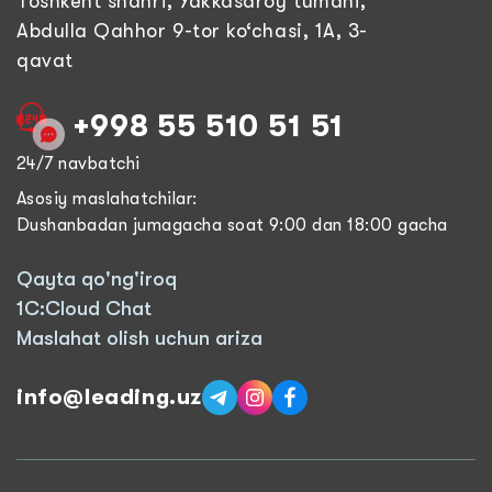
Toshkent shahri, Yakkasaroy tumani,
Abdulla Qahhor 9-tor ko‘chasi, 1A, 3-
qavat
+998 55 510 51 51
24/7 navbatchi
Asosiy maslahatchilar:
Dushanbadan jumagacha soat 9:00 dan 18:00 gacha
Qayta qo'ng'iroq
1C:Cloud Chat
Maslahat olish uchun ariza
info@leading.uz