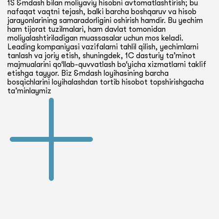
1S &mdash bilan moliyaviy hisobni avtomatlashtirish; bu
nafaqat vaqtni tejash, balki barcha boshqaruv va hisob
jarayonlarining samaradorligini oshirish hamdir. Bu yechim
ham tijorat tuzilmalari, ham davlat tomonidan
moliyalashtiriladigan muassasalar uchun mos keladi.
Leading kompaniyasi vazifalarni tahlil qilish, yechimlarni
tanlash va joriy etish, shuningdek, 1C dasturiy ta’minot
majmualarini qo‘llab-quvvatlash bo‘yicha xizmatlarni taklif
etishga tayyor. Biz &mdash loyihasining barcha
bosqichlarini loyihalashdan tortib hisobot topshirishgacha
ta’minlaymiz