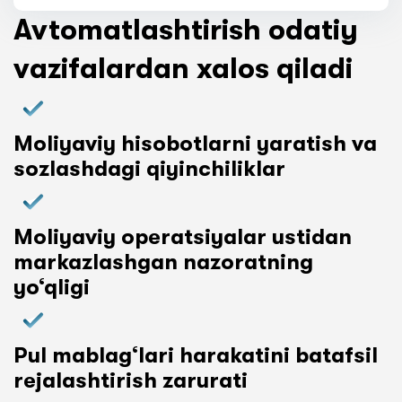
Avtomatlashtirish odatiy
vazifalardan xalos qiladi
Moliyaviy hisobotlarni yaratish va
sozlashdagi qiyinchiliklar
Moliyaviy operatsiyalar ustidan
markazlashgan nazoratning
yo‘qligi
Pul mablag‘lari harakatini batafsil
rejalashtirish zarurati