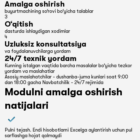
Amalga oshirish
buyurtmachining so‘rovi bo‘yicha talablar
3
O‘qitish
dasturda ishlaydigan xodimlar
4
Uzluksiz konsultatsiya
va foydalanuvchilarga yordam
24/7 texnik yordam
Kunning istalgan vaqtida barcha masalalar bo‘yicha tezkor
yordam va maslahatlar
Asosiy maslahatchilar - dushanba-juma kunlari soat 9:00
dan 18:00 gacha Navbatchilik - 24/7 rejimida
Modulni amalga oshirish
natijalari
Pulni tejash. Endi hisobotlarni Excelga aylantirish uchun pul
sarflashga hojat qolmaydi