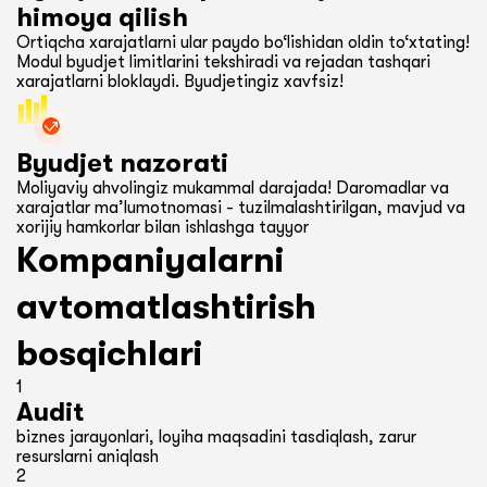
himoya qilish
Ortiqcha xarajatlarni ular paydo bo‘lishidan oldin to‘xtating!
Modul byudjet limitlarini tekshiradi va rejadan tashqari
xarajatlarni bloklaydi. Byudjetingiz xavfsiz!
Byudjet nazorati
Moliyaviy ahvolingiz mukammal darajada! Daromadlar va
xarajatlar ma’lumotnomasi - tuzilmalashtirilgan, mavjud va
xorijiy hamkorlar bilan ishlashga tayyor
Kompaniyalarni
avtomatlashtirish
bosqichlari
1
Audit
biznes jarayonlari, loyiha maqsadini tasdiqlash, zarur
resurslarni aniqlash
2