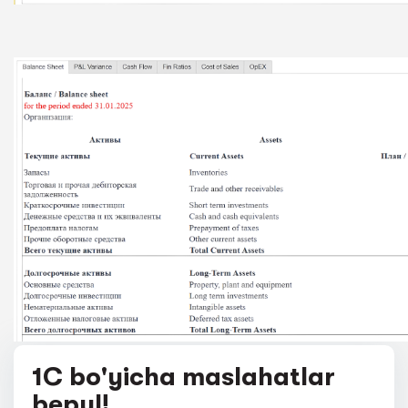
1C bo'yicha maslahatlar
bepul!