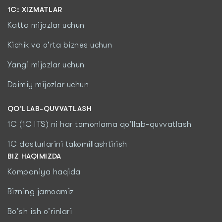
1С: XIZMATLAR
Katta mijozlar uchun
Kichik va o'rta biznes uchun
Yangi mijozlar uchun
Doimiy mijozlar uchun
QO'LLAB-QUVVATLASH
1C (1C ITS) ni har tomonlama qo'llab-quvvatlash
1C dasturlarini takomillashtirish
BIZ HAQIMIZDA
Kompaniya haqida
Bizning jamoamiz
Bo'sh ish o'rinlari