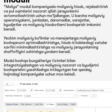
"Moliya" moduli kompaniyada moliyaviy hisob, rejalashtirish
va pul oqimlarini nazorat qilish jarayonlarini
avtomatlashtirish uchun mo'ljallangan. U barcha moliyaviy
operatsiyalarni, jumladan, daromadlar, xarajatlar,
byudjetlar va moliyaviy hisobotlarni boshqarish imkonini
beradi.
Yechim moliyaviy bo‘limlar va menejerlarga moliyaviy
boshqaruvni optimallashtirishga, hisob-kitoblardagi xatolar
xavfini minimallashtirishga va moliyaviy jarayonlarning
shaffofligini oshirishga yordam beradi.
Modul boshqa buxgalteriya tizimlari bilan
integratsiyalashgan va moliyaviy nazorat va byudjetni
boshqarishni yaxshilashga intilayotgan har qanday
hajmdagi kompaniyalar uchun mos keladi.