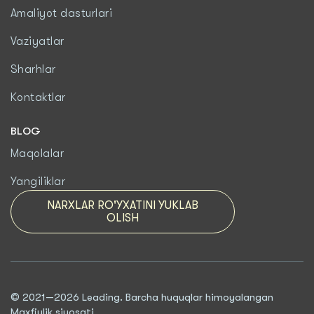
Amaliyot dasturlari
Vaziyatlar
Sharhlar
Kontaktlar
BLOG
Maqolalar
Yangiliklar
NARXLAR RO'YXATINI YUKLAB
OLISH
© 2021—2026 Leading. Barcha huquqlar himoyalangan
Maxfiylik siyosati