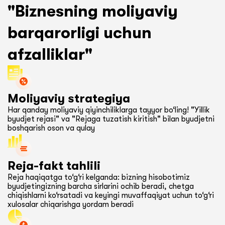
"Biznesning moliyaviy
barqarorligi uchun
afzalliklar"
Moliyaviy strategiya
Har qanday moliyaviy qiyinchiliklarga tayyor bo‘ling! "Yillik
byudjet rejasi" va "Rejaga tuzatish kiritish" bilan byudjetni
boshqarish oson va qulay
Reja-fakt tahlili
Reja haqiqatga to‘g‘ri kelganda: bizning hisobotimiz
byudjetingizning barcha sirlarini ochib beradi, chetga
chiqishlarni ko‘rsatadi va keyingi muvaffaqiyat uchun to‘g‘ri
xulosalar chiqarishga yordam beradi