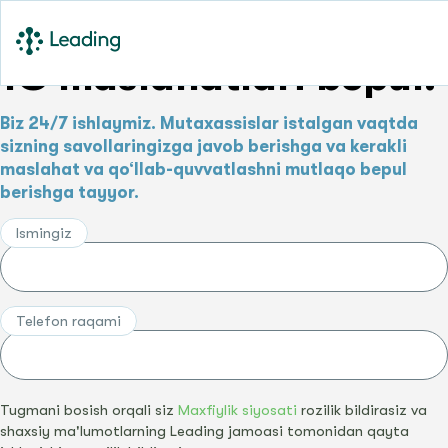
1C maslahatlari bepul!
Biz 24/7 ishlaymiz. Mutaxassislar istalgan vaqtda
sizning savollaringizga javob berishga va kerakli
maslahat va qo‘llab-quvvatlashni mutlaqo bepul
berishga tayyor.
Ismingiz
Telefon raqami
Tugmani bosish orqali siz
Maxfiylik siyosati
rozilik bildirasiz va
shaxsiy ma'lumotlarning Leading jamoasi tomonidan qayta