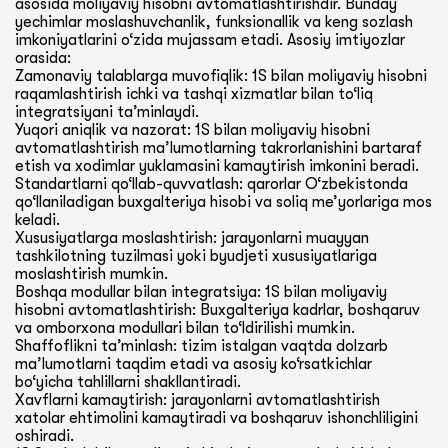
asosida moliyaviy hisobni avtomatlashtirishdir. Bunday
yechimlar moslashuvchanlik, funksionallik va keng sozlash
imkoniyatlarini o‘zida mujassam etadi. Asosiy imtiyozlar
orasida:
Zamonaviy talablarga muvofiqlik: 1S bilan moliyaviy hisobni
raqamlashtirish ichki va tashqi xizmatlar bilan to‘liq
integratsiyani ta’minlaydi.
Yuqori aniqlik va nazorat: 1S bilan moliyaviy hisobni
avtomatlashtirish ma’lumotlarning takrorlanishini bartaraf
etish va xodimlar yuklamasini kamaytirish imkonini beradi.
Standartlarni qo‘llab-quvvatlash: qarorlar O‘zbekistonda
qo‘llaniladigan buxgalteriya hisobi va soliq me’yorlariga mos
keladi.
Xususiyatlarga moslashtirish: jarayonlarni muayyan
tashkilotning tuzilmasi yoki byudjeti xususiyatlariga
moslashtirish mumkin.
Boshqa modullar bilan integratsiya: 1S bilan moliyaviy
hisobni avtomatlashtirish: Buxgalteriya kadrlar, boshqaruv
va omborxona modullari bilan to‘ldirilishi mumkin.
Shaffoflikni ta’minlash: tizim istalgan vaqtda dolzarb
ma’lumotlarni taqdim etadi va asosiy ko‘rsatkichlar
bo‘yicha tahlillarni shakllantiradi.
Xavflarni kamaytirish: jarayonlarni avtomatlashtirish
xatolar ehtimolini kamaytiradi va boshqaruv ishonchliligini
oshiradi.