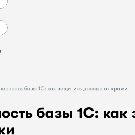
Ы
у
пасность базы 1С: как защитить данные от кражи
ость базы 1С: как
жи