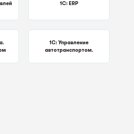
овлей
1C: ERP
а.
1С: Управление
ом
автотранспортом.