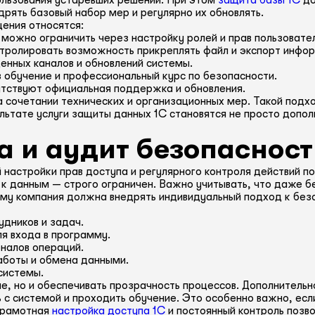
пользования устаревших решений. При этом
защита базы 1С
до
рять базовый набор мер и регулярно их обновлять.
щения относятся:
можно ограничить через настройку ролей и прав пользовате
нтролировать возможность прикреплять файл и экспорт инфо
нных каналов и обновлений системы.
 обучение и профессиональный курс по безопасности.
утствуют официальная поддержка и обновления.
 сочетании технических и организационных мер. Такой подхо
льтате услуги защиты данных 1С становятся не просто допо
а и аудит безопасност
настройки прав доступа и регулярного контроля действий п
 к данным — строго ограничен. Важно учитывать, что даже 
ому компания должна внедрять индивидуальный подход к безо
удников и задач.
я входа в программу.
налов операций.
аботы и обмена данными.
системы.
е, но и обеспечивать прозрачность процессов. Дополнитель
ь с системой и проходить обучение. Это особенно важно, ес
 Грамотная
настройка доступа 1С
и постоянный контроль позв