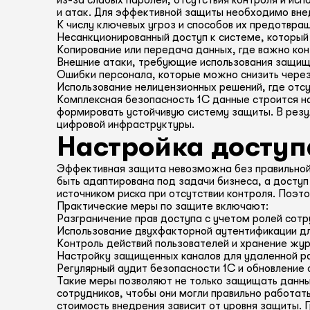
из-за слабых паролей, отсутствия контроля и ис
и атак. Для эффективной защиты необходимо внед
К числу ключевых угроз и способов их предотвра
Несанкционированный доступ к системе, который 
Копирование или передача данных, где важно ко
Внешние атаки, требующие использования защище
Ошибки персонала, которые можно снизить через
Использование нелицензионных решений, где отс
Комплексная безопасность 1С данные строится на
формировать устойчивую систему защиты. В резу
цифровой инфраструктуры.
Настройка доступ
Эффективная защита невозможна без правильной 
быть адаптирована под задачи бизнеса, а доступ
источником риска при отсутствии контроля. Поэт
Практические меры по защите включают:
Разграничение прав доступа с учетом ролей сотр
Использование двухфакторной аутентификации дл
Контроль действий пользователей и хранение жур
Настройку защищенных каналов для удаленной р
Регулярный аудит безопасности 1С и обновление 
Такие меры позволяют не только защищать данны
сотрудников, чтобы они могли правильно работат
стоимость внедрения зависит от уровня защиты.