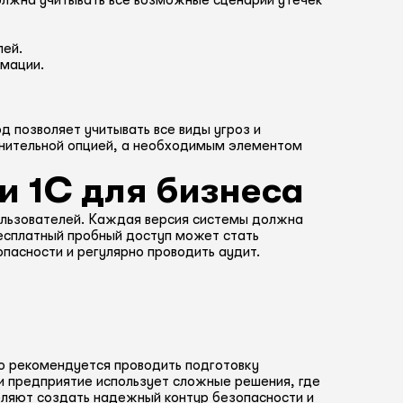
лжна учитывать все возможные сценарии утечек
лей.
рмации.
д позволяет учитывать все виды угроз и
лнительной опцией, а необходимым элементом
и 1С для бизнеса
ользователей. Каждая версия системы должна
бесплатный пробный доступ может стать
пасности и регулярно проводить аудит.
но рекомендуется проводить подготовку
ли предприятие использует сложные решения, где
оляют создать надежный контур безопасности и