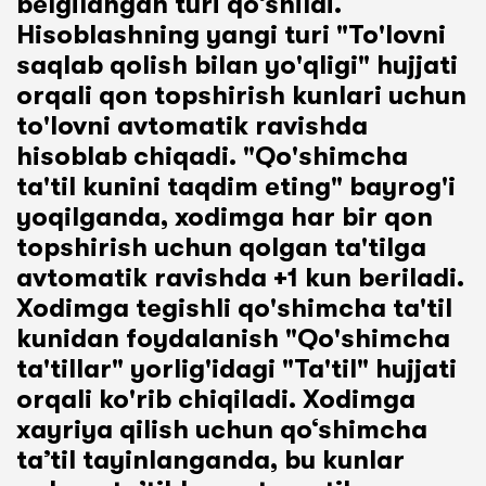
belgilangan turi qo‘shildi.
Hisoblashning yangi turi "To'lovni
saqlab qolish bilan yo'qligi" hujjati
orqali qon topshirish kunlari uchun
to'lovni avtomatik ravishda
hisoblab chiqadi. "Qo'shimcha
ta'til kunini taqdim eting" bayrog'i
yoqilganda, xodimga har bir qon
topshirish uchun qolgan ta'tilga
avtomatik ravishda +1 kun beriladi.
Xodimga tegishli qo'shimcha ta'til
kunidan foydalanish "Qo'shimcha
ta'tillar" yorlig'idagi "Ta'til" hujjati
orqali ko'rib chiqiladi. Xodimga
xayriya qilish uchun qo‘shimcha
ta’til tayinlanganda, bu kunlar