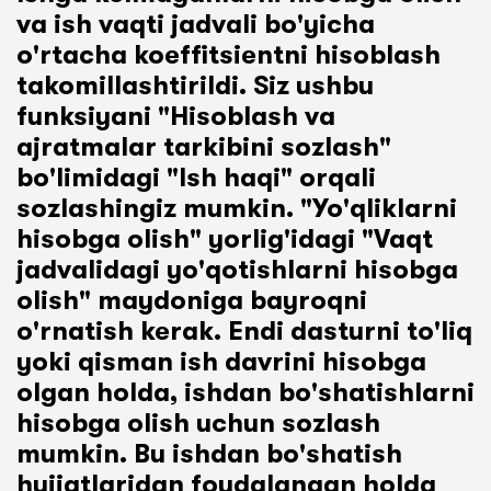
va ish vaqti jadvali bo'yicha
o'rtacha koeffitsientni hisoblash
takomillashtirildi. Siz ushbu
funksiyani "Hisoblash va
ajratmalar tarkibini sozlash"
bo'limidagi "Ish haqi" orqali
sozlashingiz mumkin. "Yo'qliklarni
hisobga olish" yorlig'idagi "Vaqt
jadvalidagi yo'qotishlarni hisobga
olish" maydoniga bayroqni
o'rnatish kerak. Endi dasturni to'liq
yoki qisman ish davrini hisobga
olgan holda, ishdan bo'shatishlarni
hisobga olish uchun sozlash
mumkin. Bu ishdan bo'shatish
hujjatlaridan foydalangan holda