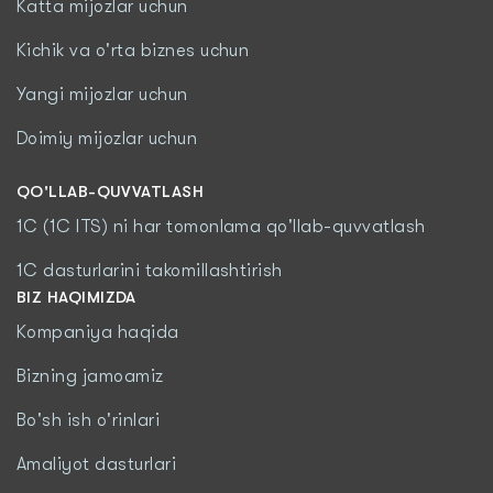
Katta mijozlar uchun
Kichik va o'rta biznes uchun
Yangi mijozlar uchun
Doimiy mijozlar uchun
QO'LLAB-QUVVATLASH
1C (1C ITS) ni har tomonlama qo'llab-quvvatlash
1C dasturlarini takomillashtirish
BIZ HAQIMIZDA
Kompaniya haqida
Bizning jamoamiz
Bo'sh ish o'rinlari
Amaliyot dasturlari