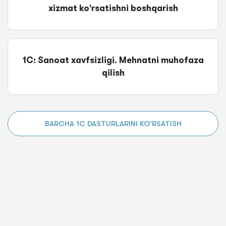
xizmat ko'rsatishni boshqarish
1C: Sanoat xavfsizligi. Mehnatni muhofaza
qilish
BARCHA 1C DASTURLARINI KO'RSATISH