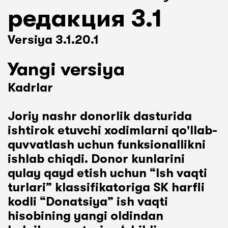
редакция 3.1
Versiya 3.1.20.1
Yangi versiya
Kadrlar
Joriy nashr donorlik dasturida
ishtirok etuvchi xodimlarni qo'llab-
quvvatlash uchun funksionallikni
ishlab chiqdi. Donor kunlarini
qulay qayd etish uchun “Ish vaqti
turlari” klassifikatoriga SK harfli
kodli “Donatsiya” ish vaqti
hisobining yangi oldindan