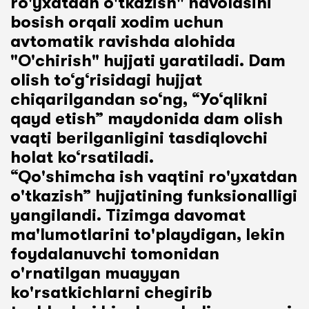
ro'yxatdan o'tkazish" havolasini
bosish orqali xodim uchun
avtomatik ravishda alohida
"O'chirish" hujjati yaratiladi. Dam
olish to‘g‘risidagi hujjat
chiqarilgandan so‘ng, “Yo‘qlikni
qayd etish” maydonida dam olish
vaqti berilganligini tasdiqlovchi
holat ko‘rsatiladi.
“Qo'shimcha ish vaqtini ro'yxatdan
o'tkazish” hujjatining funksionalligi
yangilandi. Tizimga davomat
ma'lumotlarini to'playdigan, lekin
foydalanuvchi tomonidan
o'rnatilgan muayyan
ko'rsatkichlarni chegirib