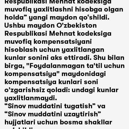
Respublikasi Mehnat kodeksiga
muvofiq yaxlitlashni hisobga olgan
holda” yangi maydon qo‘shildi.
Ushbu maydon O'zbekiston
Respublikasi Mehnat kodeksiga
muvofiq kompensatsiyani
hisoblash uchun yaxlitlangan
kunlar sonini aks ettiradi. Shu bilan
birga, "Foydalanmagan ta'til uchun
kompensatsiya" maydonidagi
kompensatsiya kunlari soni
o'zgarishsiz qoladi: undagi kunlar
yaxlitlanmaydi.
“Sinov muddatini tugatish” va
“Sinov muddatini uzaytirish”
hujjatlari uchun bosma shakllar