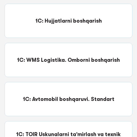
1C: Hujjatlarni boshqarish
1C: WMS Logistika. Omborni boshqarish
1C: Avtomobil boshqaruvi. Standart
1C: TOIR Uskunalarni ta'mirlash va texnik