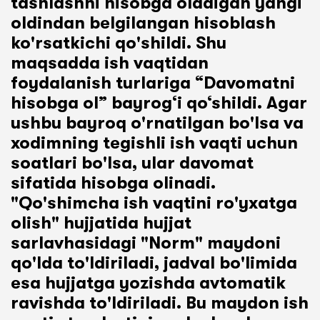
tashlashni hisobga oladigan yangi
oldindan belgilangan hisoblash
ko'rsatkichi qo'shildi. Shu
maqsadda ish vaqtidan
foydalanish turlariga “Davomatni
hisobga ol” bayrog‘i qo‘shildi. Agar
ushbu bayroq o'rnatilgan bo'lsa va
xodimning tegishli ish vaqti uchun
soatlari bo'lsa, ular davomat
sifatida hisobga olinadi.
"Qo'shimcha ish vaqtini ro'yxatga
olish" hujjatida hujjat
sarlavhasidagi "Norm" maydoni
qo'lda to'ldiriladi, jadval bo'limida
esa hujjatga yozishda avtomatik
ravishda to'ldiriladi. Bu maydon ish