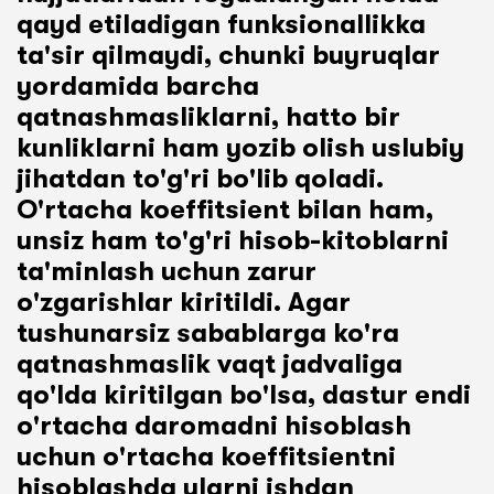
qayd etiladigan funksionallikka
ta'sir qilmaydi, chunki buyruqlar
yordamida barcha
qatnashmasliklarni, hatto bir
kunliklarni ham yozib olish uslubiy
jihatdan to'g'ri bo'lib qoladi.
O'rtacha koeffitsient bilan ham,
unsiz ham to'g'ri hisob-kitoblarni
ta'minlash uchun zarur
o'zgarishlar kiritildi. Agar
tushunarsiz sabablarga ko'ra
qatnashmaslik vaqt jadvaliga
qo'lda kiritilgan bo'lsa, dastur endi
o'rtacha daromadni hisoblash
uchun o'rtacha koeffitsientni
hisoblashda ularni ishdan