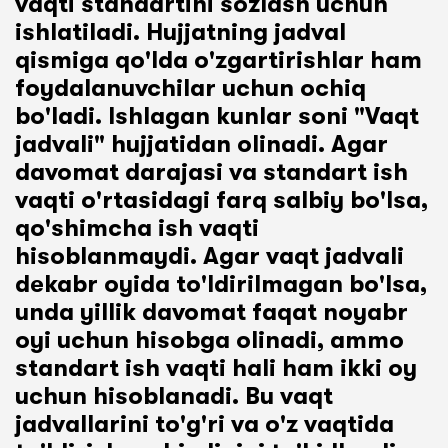
vaqti standartini sozlash uchun
ishlatiladi. Hujjatning jadval
qismiga qo'lda o'zgartirishlar ham
foydalanuvchilar uchun ochiq
bo'ladi. Ishlagan kunlar soni "Vaqt
jadvali" hujjatidan olinadi. Agar
davomat darajasi va standart ish
vaqti o'rtasidagi farq salbiy bo'lsa,
qo'shimcha ish vaqti
hisoblanmaydi. Agar vaqt jadvali
dekabr oyida to'ldirilmagan bo'lsa,
unda yillik davomat faqat noyabr
oyi uchun hisobga olinadi, ammo
standart ish vaqti hali ham ikki oy
uchun hisoblanadi. Bu vaqt
jadvallarini to'g'ri va o'z vaqtida