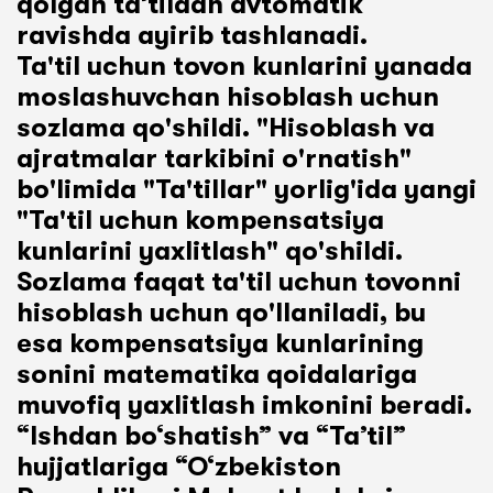
qolgan ta’tildan avtomatik
ravishda ayirib tashlanadi.
Ta'til uchun tovon kunlarini yanada
moslashuvchan hisoblash uchun
sozlama qo'shildi. "Hisoblash va
ajratmalar tarkibini o'rnatish"
bo'limida "Ta'tillar" yorlig'ida yangi
"Ta'til uchun kompensatsiya
kunlarini yaxlitlash" qo'shildi.
Sozlama faqat ta'til uchun tovonni
hisoblash uchun qo'llaniladi, bu
esa kompensatsiya kunlarining
sonini matematika qoidalariga
muvofiq yaxlitlash imkonini beradi.
“Ishdan bo‘shatish” va “Ta’til”
hujjatlariga “O‘zbekiston