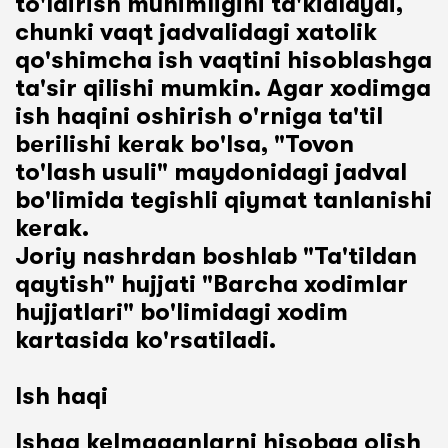
to'ldirish muhimligini ta'kidlaydi,
chunki vaqt jadvalidagi xatolik
qo'shimcha ish vaqtini hisoblashga
ta'sir qilishi mumkin. Agar xodimga
ish haqini oshirish o'rniga ta'til
berilishi kerak bo'lsa, "Tovon
to'lash usuli" maydonidagi jadval
bo'limida tegishli qiymat tanlanishi
kerak.
Joriy nashrdan boshlab "Ta'tildan
qaytish" hujjati "Barcha xodimlar
hujjatlari" bo'limidagi xodim
kartasida ko'rsatiladi.
Ish haqi
Ishga kelmaganlarni hisobga olish