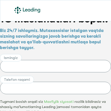
1C maslahatlari bepul!
Biz 24/7 ishlaymiz. Mutaxassislar istalgan vaqtda
sizning savollaringizga javob berishga va kerakli
maslahat va qo‘llab-quvvatlashni mutlaqo bepul
berishga tayyor.
Ismingiz
Telefon raqami
Tugmani bosish orqali siz
Maxfiylik siyosati
rozilik bildirasiz va
shaxsiy ma'lumotlarning Leading jamoasi tomonidan qayta