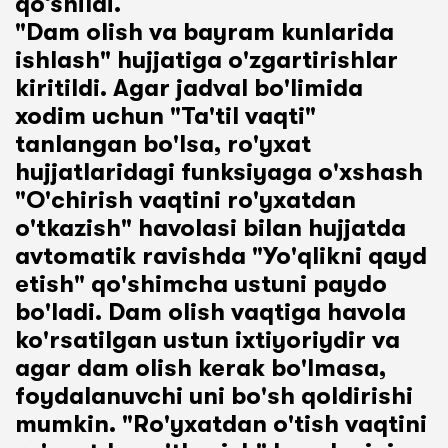
qo‘shildi.
"Dam olish va bayram kunlarida
ishlash" hujjatiga o'zgartirishlar
kiritildi. Agar jadval bo'limida
xodim uchun "Ta'til vaqti"
tanlangan bo'lsa, ro'yxat
hujjatlaridagi funksiyaga o'xshash
"O'chirish vaqtini ro'yxatdan
o'tkazish" havolasi bilan hujjatda
avtomatik ravishda "Yo'qlikni qayd
etish" qo'shimcha ustuni paydo
bo'ladi. Dam olish vaqtiga havola
ko'rsatilgan ustun ixtiyoriydir va
agar dam olish kerak bo'lmasa,
foydalanuvchi uni bo'sh qoldirishi
mumkin. "Ro'yxatdan o'tish vaqtini