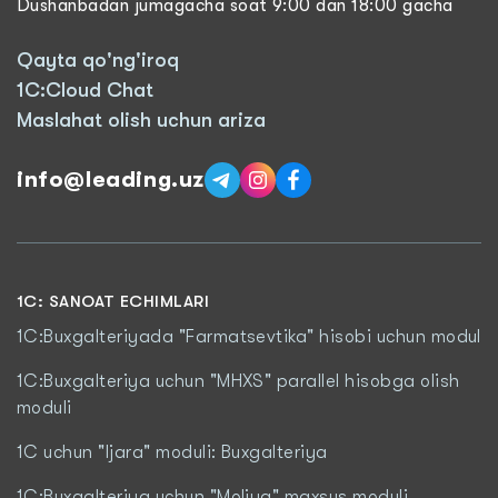
Dushanbadan jumagacha soat 9:00 dan 18:00 gacha
Qayta qo'ng'iroq
1C:Cloud Chat
Maslahat olish uchun ariza
info@leading.uz
1C: SANOAT ECHIMLARI
1C:Buxgalteriyada "Farmatsevtika" hisobi uchun modul
1C:Buxgalteriya uchun "MHXS" parallel hisobga olish
moduli
1C uchun "Ijara" moduli: Buxgalteriya
1C:Buxgalteriya uchun "Moliya" maxsus moduli