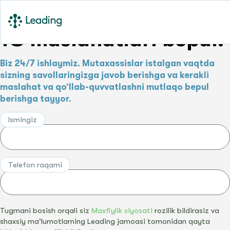
1C maslahatlari bepul!
Biz 24/7 ishlaymiz. Mutaxassislar istalgan vaqtda
sizning savollaringizga javob berishga va kerakli
maslahat va qo‘llab-quvvatlashni mutlaqo bepul
berishga tayyor.
Ismingiz
Telefon raqami
Tugmani bosish orqali siz
Maxfiylik siyosati
rozilik bildirasiz va
shaxsiy ma'lumotlarning Leading jamoasi tomonidan qayta