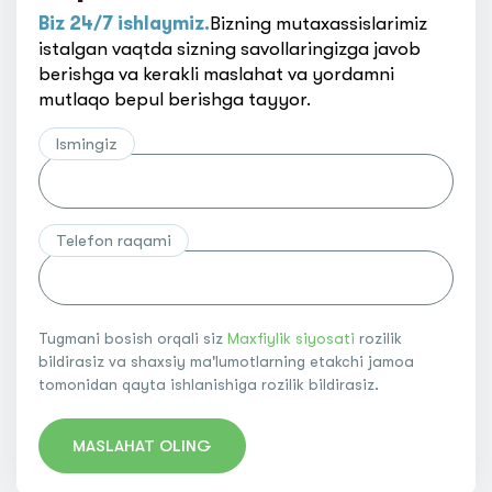
Biz 24/7 ishlaymiz.
Bizning mutaxassislarimiz
istalgan vaqtda sizning savollaringizga javob
berishga va kerakli maslahat va yordamni
mutlaqo bepul berishga tayyor.
Ismingiz
Telefon raqami
Tugmani bosish orqali siz
Maxfiylik siyosati
rozilik
bildirasiz va shaxsiy ma'lumotlarning etakchi jamoa
tomonidan qayta ishlanishiga rozilik bildirasiz.
MASLAHAT OLING