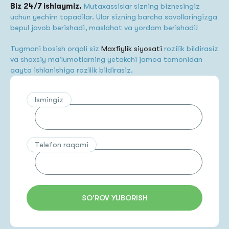
Biz 24/7 ishlaymiz.
Mutaxassislar sizning biznesingiz
uchun yechim topadilar. Ular sizning barcha savollaringizga
bepul javob berishadi, maslahat va yordam berishadi!
Tugmani bosish orqali siz
Maxfiylik siyosati
rozilik bildirasiz
va shaxsiy ma'lumotlarning yetakchi jamoa tomonidan
qayta ishlanishiga rozilik bildirasiz.
Ismingiz
Telefon raqami
SO'ROV YUBORISH