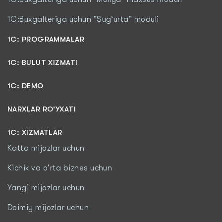
1C:Buxgalteriya uchun "Sug‘urta" moduli
1С: PROGRAMMALAR
1C: BULUT XIZMATI
1C: DEMO
NARXLAR RO'YXATI
1С: XIZMATLAR
Katta mijozlar uchun
Kichik va o'rta biznes uchun
Yangi mijozlar uchun
Doimiy mijozlar uchun