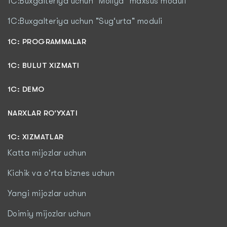
1C:Buxgalteriya uchun "Moliya" maxsus moduli
1C:Buxgalteriya uchun "Sug‘urta" moduli
1С: PROGRAMMALAR
1C: BULUT XIZMATI
1C: DEMO
NARXLAR RO'YXATI
1С: XIZMATLAR
Katta mijozlar uchun
Kichik va o'rta biznes uchun
Yangi mijozlar uchun
Doimiy mijozlar uchun