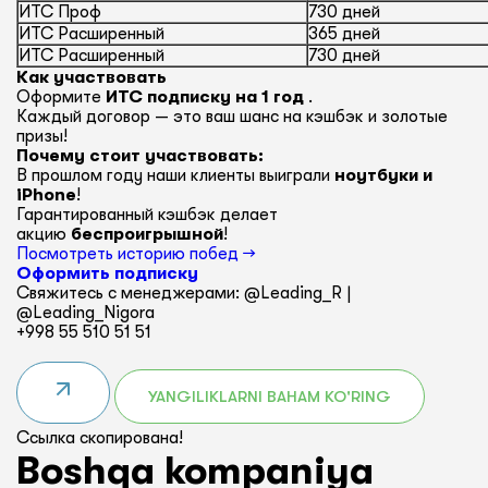
ИТС Проф
730 дней
ИТС Расширенный
365 дней
ИТС Расширенный
730 дней
Как участвовать
Оформите
ИТС подписку на 1 год
.
Каждый договор — это ваш шанс на кэшбэк и золотые
призы!
Почему стоит участвовать:
В прошлом году наши клиенты выиграли
ноутбуки и
iPhone
!
Гарантированный кэшбэк делает
акцию
беспроигрышной
!
Посмотреть историю побед →
Оформить подписку
Свяжитесь с менеджерами: @Leading_R |
@Leading_Nigora
+998 55 510 51 51
YANGILIKLARNI BAHAM KO'RING
Ссылка скопирована!
Boshqa kompaniya