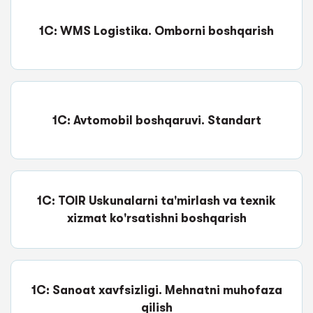
1C: WMS Logistika. Omborni boshqarish
1C: Avtomobil boshqaruvi. Standart
1C: TOIR Uskunalarni ta'mirlash va texnik
xizmat ko'rsatishni boshqarish
1C: Sanoat xavfsizligi. Mehnatni muhofaza
qilish