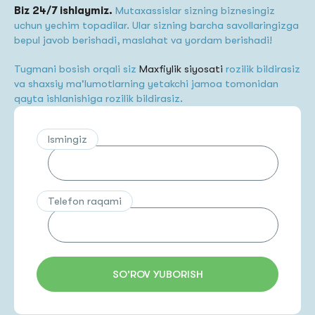
Biz 24/7 ishlaymiz.
Mutaxassislar sizning biznesingiz
uchun yechim topadilar. Ular sizning barcha savollaringizga
bepul javob berishadi, maslahat va yordam berishadi!
Tugmani bosish orqali siz
Maxfiylik siyosati
rozilik bildirasiz
va shaxsiy ma'lumotlarning yetakchi jamoa tomonidan
qayta ishlanishiga rozilik bildirasiz.
Ismingiz
Telefon raqami
SO'ROV YUBORISH