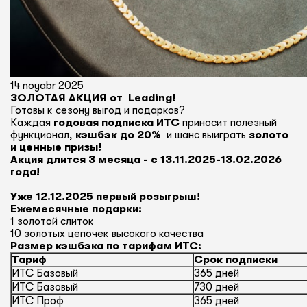
14 noyabr 2025
ЗОЛОТАЯ АКЦИЯ от Leading!
Готовы к сезону выгод и подарков?
Каждая
годовая подписка ИТС
приносит полезный
функционал,
кэшбэк до 20%
и шанс выиграть
золото
и ценные призы!
Акция длится 3 месяца - с 13.11.2025-13.02.2026
года!
Уже 12.12.2025 первый розыгрыш!
Ежемесячные подарки:
1 золотой слиток
10 золотых цепочек высокого качества
Размер кэшбэка по тарифам ИТС:
Тариф
Срок подписки
ИТС Базовый
365 дней
ИТС Базовый
730 дней
ИТС Проф
365 дней