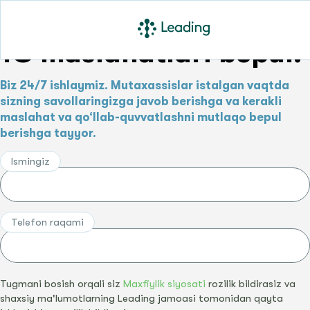
1C maslahatlari bepul!
Biz 24/7 ishlaymiz. Mutaxassislar istalgan vaqtda
sizning savollaringizga javob berishga va kerakli
maslahat va qo‘llab-quvvatlashni mutlaqo bepul
berishga tayyor.
Ismingiz
Telefon raqami
Tugmani bosish orqali siz
Maxfiylik siyosati
rozilik bildirasiz va
shaxsiy ma'lumotlarning Leading jamoasi tomonidan qayta