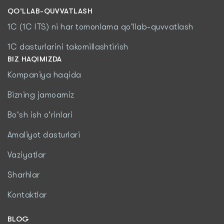
QO'LLAB-QUVVATLASH
1C (1C ITS) ni har tomonlama qo'llab-quvvatlash
1C dasturlarini takomillashtirish
BIZ HAQIMIZDA
Kompaniya haqida
Bizning jamoamiz
Bo'sh ish o'rinlari
Amaliyot dasturlari
Vaziyatlar
Sharhlar
Kontaktlar
BLOG