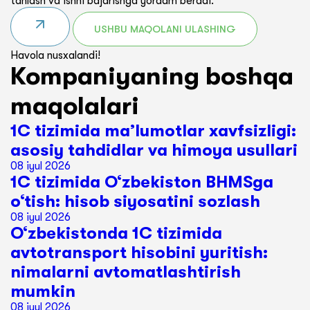
tanlash va ishni bajarishga yordam beradi.
USHBU MAQOLANI ULASHING
Havola nusxalandi!
Kompaniyaning boshqa
maqolalari
1C tizimida ma’lumotlar xavfsizligi:
asosiy tahdidlar va himoya usullari
08 iyul 2026
1C tizimida O‘zbekiston BHMSga
o‘tish: hisob siyosatini sozlash
08 iyul 2026
O‘zbekistonda 1C tizimida
avtotransport hisobini yuritish:
nimalarni avtomatlashtirish
mumkin
08 iyul 2026