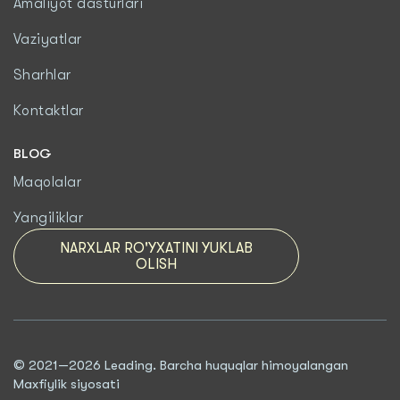
Amaliyot dasturlari
Vaziyatlar
Sharhlar
Kontaktlar
BLOG
Maqolalar
Yangiliklar
NARXLAR RO'YXATINI YUKLAB
OLISH
© 2021—2026 Leading. Barcha huquqlar himoyalangan
Maxfiylik siyosati