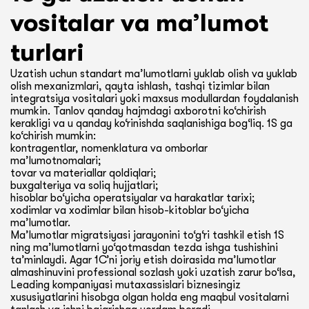
vositalar va ma’lumot
turlari
Uzatish uchun standart ma’lumotlarni yuklab olish va yuklab
olish mexanizmlari, qayta ishlash, tashqi tizimlar bilan
integratsiya vositalari yoki maxsus modullardan foydalanish
mumkin. Tanlov qanday hajmdagi axborotni ko‘chirish
kerakligi va u qanday ko‘rinishda saqlanishiga bog‘liq. 1S ga
ko‘chirish mumkin:
kontragentlar, nomenklatura va omborlar
ma’lumotnomalari;
tovar va materiallar qoldiqlari;
buxgalteriya va soliq hujjatlari;
hisoblar bo‘yicha operatsiyalar va harakatlar tarixi;
xodimlar va xodimlar bilan hisob-kitoblar bo‘yicha
ma’lumotlar.
Ma’lumotlar migratsiyasi jarayonini to‘g‘ri tashkil etish 1S
ning ma’lumotlarni yo‘qotmasdan tezda ishga tushishini
ta’minlaydi. Agar 1C’ni joriy etish doirasida ma’lumotlar
almashinuvini professional sozlash yoki uzatish zarur bo‘lsa,
Leading kompaniyasi mutaxassislari biznesingiz
xususiyatlarini hisobga olgan holda eng maqbul vositalarni