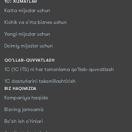
1С: XIZMATLAR
Katta mijozlar uchun
Kichik va o'rta biznes uchun
Yangi mijozlar uchun
Doimiy mijozlar uchun
QO'LLAB-QUVVATLASH
1C (1C ITS) ni har tomonlama qo'llab-quvvatlash
1C dasturlarini takomillashtirish
BIZ HAQIMIZDA
Kompaniya haqida
Bizning jamoamiz
Bo'sh ish o'rinlari