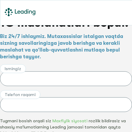
1C maslahatlari bepul!
Biz 24/7 ishlaymiz. Mutaxassislar istalgan vaqtda
sizning savollaringizga javob berishga va kerakli
maslahat va qo‘llab-quvvatlashni mutlaqo bepul
berishga tayyor.
Ismingiz
Telefon raqami
Tugmani bosish orqali siz
Maxfiylik siyosati
rozilik bildirasiz va
shaxsiy ma'lumotlarning Leading jamoasi tomonidan qayta