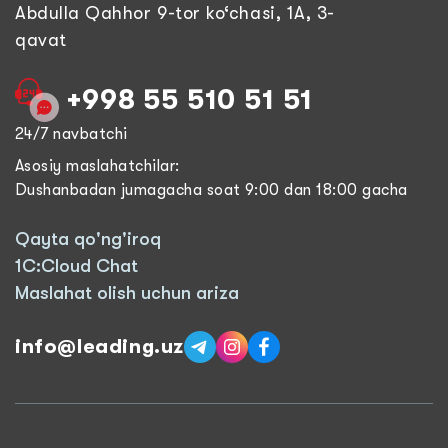
Abdulla Qahhor 9-tor ko‘chasi, 1A, 3-
qavat
+998 55 510 51 51
24/7 navbatchi
Asosiy maslahatchilar:
Dushanbadan jumagacha soat 9:00 dan 18:00 gacha
Qayta qo'ng'iroq
1C:Cloud Chat
Maslahat olish uchun ariza
info@leading.uz