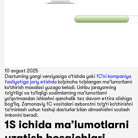
10 avgust 2025
Dasturning yangi versiyasiga o‘tishda yoki
1C’ni kompaniya
faoliyatiga joriy etishda
ko‘pincha to‘plangan ma’lumotlarni
ko‘chirish masalasi yuzaga keladi. Ushbu jarayonning
to‘g‘riligi va to‘liqligi xodimlarning ma’lumotlarni
yo‘qotmasdan ishlashni qanchalik tez davom ettira olishiga
bog‘liq. Zamonaviy 1C vositalari axborotni to‘g‘ri ko‘chirishni
ta’minlash uchun tashqi dasturlar bilan almashishni sozlash
imkonini beradi.
1S ichida ma’lumotlarni
uzatish bosqichlari