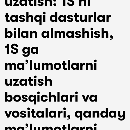
uzatish: 1S ni
tashqi dasturlar
bilan almashish,
1S ga
ma’lumotlarni
uzatish
bosqichlari va
vositalari, qanday
ma’lumotlarni