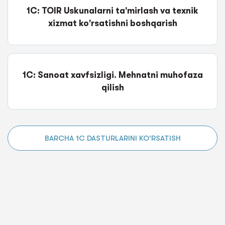
1C: TOIR Uskunalarni ta'mirlash va texnik
xizmat ko'rsatishni boshqarish
1C: Sanoat xavfsizligi. Mehnatni muhofaza
qilish
BARCHA 1C DASTURLARINI KO'RSATISH