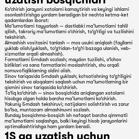
Ko‘chirish jarayoni xatolarni kamaytirish va keyingi ishlarni
osonlashtirishga yordam beradigan bir nechta ketma-ket
qadamlardan iborat:
Ma’lumotlarni tayyorlash — dastlabki ma’lumotlarni tahlil
qilish, takroriy ma’lumotlarni o‘chirish, to‘g‘riligi va tuzilishini
tekshirish.
Almashish vositasini tanlash — mos usulni aniqlash (fayllarni
yuklab olish/yuklash, to‘g‘ridan-to‘g‘ri bazaga ulanish, veb-
xizmatlar orqali almashish).
Formatlarni &mdash sozlash; maydon tuzilishi, o‘lchov
birliklari va sana formatlarini moslashtirish, shu orqali
nomuvofiqliklarning oldini olish.
Sinov tariqasida &mdash yuklash; ko‘rsatishning to‘g‘riligini
tekshirish va aloqalarni saqlash uchun ma’lumotlarning bir
qismini sinov tariqasida ko‘chirish.
To‘liq ko‘chirish — sinov bosqichida aniqlangan xatolarni
hisobga olgan holda barcha ma’lumotlarni ko‘chirish.
Yakuniy &mdash tekshiruvi; natijalarni solishtirish va zarur
bo‘lsa, muntazam almashinuvni sozlash.
Bunday bosqichma-bosqich ish nafaqat barcha qimmatli
ma’lumotlarni saqlashga, balki keyingi hisob jarayonlarini
optimallashtirishga ham yordam beradi.
1S ga uzatish uchun