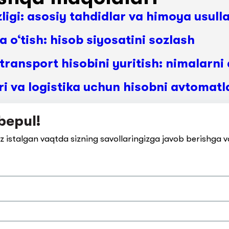
ligi: asosiy tahdidlar va himoya usulla
 o‘tish: hisob siyosatini sozlash
transport hisobini yuritish: nimalarn
i va logistika uchun hisobni avtomatl
bepul!
z istalgan vaqtda sizning savollaringizga javob berishga