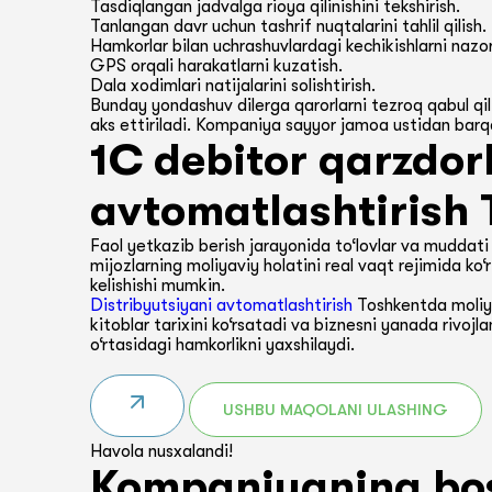
Tasdiqlangan jadvalga rioya qilinishini tekshirish.
Tanlangan davr uchun tashrif nuqtalarini tahlil qilish.
Hamkorlar bilan uchrashuvlardagi kechikishlarni nazora
GPS orqali harakatlarni kuzatish.
Dala xodimlari natijalarini solishtirish.
Bunday yondashuv dilerga qarorlarni tezroq qabul qil
aks ettiriladi. Kompaniya sayyor jamoa ustidan barqa
1C debitor qarzdorl
avtomatlashtirish
Faol yetkazib berish jarayonida to‘lovlar va muddati 
mijozlarning moliyaviy holatini real vaqt rejimida ko‘r
kelishishi mumkin.
Distribyutsiyani avtomatlashtirish
Toshkentda moliya
kitoblar tarixini ko‘rsatadi va biznesni yanada rivojl
o‘rtasidagi hamkorlikni yaxshilaydi.
USHBU MAQOLANI ULASHING
Havola nusxalandi!
Kompaniyaning bo