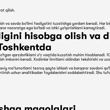
t qilish.
ish va savdo bo‘limi faoliyatini tuzatishga yordam beradi. Har 
ror nazoratga ega bo‘ladi va ichki yo‘qotishlarni kamaytiradi.
igini hisobga olish va d
 Toshkentda
o‘tgan qarzdorliklarni o‘z vaqtida kuzatish muhim hisoblanadi. 1C
ish imkonini beradi. Xodimlar limitlarni oldindan tekshirishi va uzo
viy ma’lumotlarni tezroq qayta ishlash va barqaror savdoni qo‘
antirish uchun analitikadan foydalanishni soddalashtiradi. Shu tufa
shqa maqolalari