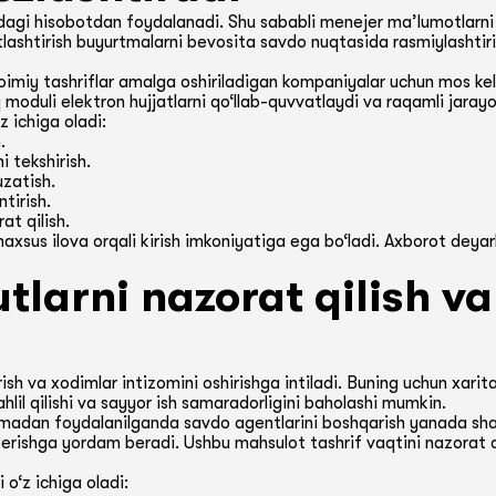
idagi hisobotdan foydalanadi. Shu sababli menejer ma’lumotlarni 
tlashtirish buyurtmalarni bevosita savdo nuqtasida rasmiylashtir
oimiy tashriflar amalga oshiriladigan kompaniyalar uchun mos kel
oduli elektron hujjatlarni qo‘llab-quvvatlaydi va raqamli jarayonl
z ichiga oladi:
.
 tekshirish.
uzatish.
tirish.
at qilish.
sus ilova orqali kirish imkoniyatiga ega bo‘ladi. Axborot deyarl
tlarni nazorat qilish va
tirish va xodimlar intizomini oshirishga intiladi. Buning uchun xa
ahlil qilishi va sayyor ish samaradorligini baholashi mumkin.
madan foydalanilganda savdo agentlarini boshqarish yanada shaffo
berishga yordam beradi. Ushbu mahsulot tashrif vaqtini nazorat qi
 o‘z ichiga oladi: