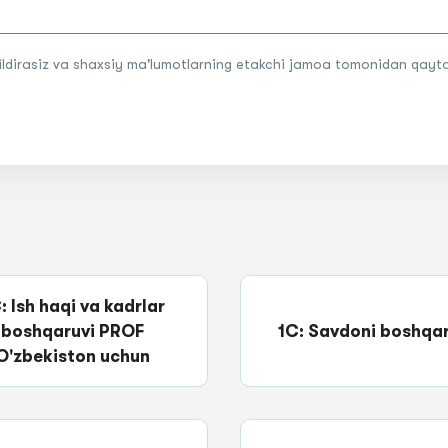
bildirasiz va shaxsiy ma'lumotlarning etakchi jamoa tomonidan qayta i
: Ish haqi va kadrlar
boshqaruvi PROF
1C: Savdoni boshqar
O'zbekiston uchun