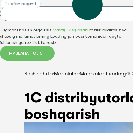
Telefon raqami
NARXLAR RO'YXATINI YUKLAB OLING
BA
NARXLAR RO'YXATINI YUKLAB OLING
BA
Tugmani bosish orqali siz
Maxfiylik siyosati
rozilik bildirasiz va
shaxsiy ma'lumotlarning Leading jamoasi tomonidan qayta
ishlanishiga rozilik bildirasiz.
MASLAHAT OLISH
Bosh sahifa
Maqolalar
Maqolalar Leading
1C
1C distribyutor
boshqarish