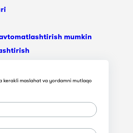
ri
i avtomatlashtirish mumkin
ashtirish
 va kerakli maslahat va yordamni mutlaqo