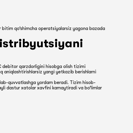
bir bitim qo‘shimcha operatsiyalarsiz yagona bazada
istribyutsiyani
 debitor qarzdorligini hisobga olish tizimi
q aniqlashtirishlarsiz yangi yetkazib berishlarni
llab-quvvatlashga yordam beradi. Tizim hisob-
yli dastur xatolar xavfini kamaytiradi va bo‘limlar