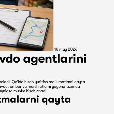
18 may 2026
vdo agentlarini
keladi. Qo‘lda hisob yuritish ma’lumotlarni qayta
savdo, ombor va marshrutlarni yagona tizimda
 ayniqsa muhim hisoblanadi.
rtmalarni qayta