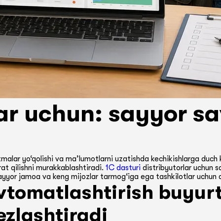
lar uchun: sayyor sa
malar yo‘qolishi va ma’lumotlarni uzatishda kechikishlarga duch 
rat qilishni murakkablashtiradi.
1C dasturi
distribyutorlar uchun 
ayyor jamoa va keng mijozlar tarmog‘iga ega tashkilotlar uchun
avtomatlashtirish buyu
ezlashtiradi