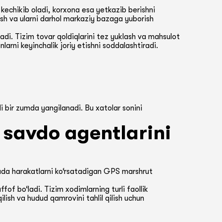
kechikib oladi, korxona esa yetkazib berishni
ish va ularni darhol markaziy bazaga yuborish
adi. Tizim tovar qoldiqlarini tez yuklash va mahsulot
arni keyinchalik joriy etishni soddalashtiradi.
i bir zumda yangilanadi. Bu xatolar sonini
 savdo agentlarini
ritada harakatlarni ko‘rsatadigan GPS marshrut
f bo‘ladi. Tizim xodimlarning turli faollik
lish va hudud qamrovini tahlil qilish uchun