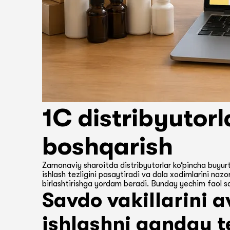
1C distribyutor
boshqarish
Zamonaviy sharoitda distribyutorlar ko‘pincha buyurt
ishlash tezligini pasaytiradi va dala xodimlarini nazo
birlashtirishga yordam beradi. Bunday yechim faol s
Savdo vakillarini 
ishlashni qanday t