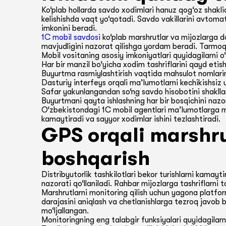
Ko‘plab hollarda savdo xodimlari hanuz qog‘oz shakl
kelishishda vaqt yo‘qotadi. Savdo vakillarini avtoma
imkonini beradi.
1C mobil savdosi
ko‘plab marshrutlar va mijozlarga d
mavjudligini nazorat qilishga yordam beradi. Tarmoq m
Mobil vositaning asosiy imkoniyatlari quyidagilarni o‘
Har bir manzil bo‘yicha xodim tashriflarini qayd etish
Buyurtma rasmiylashtirish vaqtida mahsulot nomlarini
Dasturiy interfeys orqali ma’lumotlarni kechikishsiz 
Safar yakunlangandan so‘ng savdo hisobotini shakllan
Buyurtmani qayta ishlashning har bir bosqichini nazor
O‘zbekistondagi 1C mobil agentlari ma’lumotlarga max
kamaytiradi va sayyor xodimlar ishini tezlashtiradi.
GPS orqali marshru
boshqarish
Distribyutorlik tashkilotlari bekor turishlarni kamay
nazorati qo‘llaniladi. Rahbar mijozlarga tashriflarni t
Marshrutlarni monitoring qilish uchun yagona platfor
darajasini aniqlash va chetlanishlarga tezroq javob 
mo‘ljallangan.
Monitoringning eng talabgir funksiyalari quyidagilarni