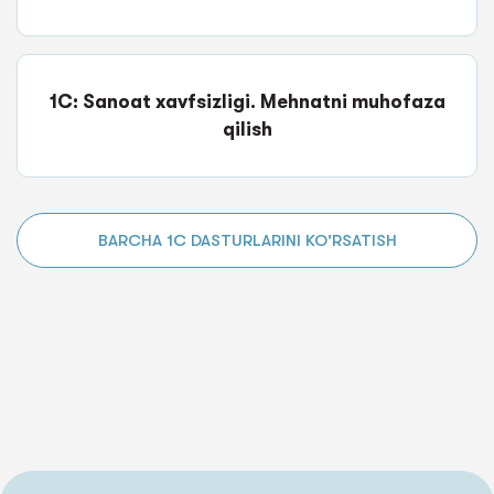
1C: Sanoat xavfsizligi. Mehnatni muhofaza
qilish
BARCHA 1C DASTURLARINI KO'RSATISH