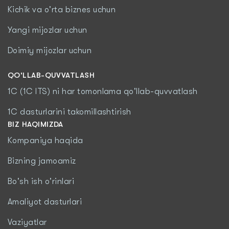
Kichik va o'rta biznes uchun
Yangi mijozlar uchun
Doimiy mijozlar uchun
QO'LLAB-QUVVATLASH
1C (1C ITS) ni har tomonlama qo'llab-quvvatlash
1C dasturlarini takomillashtirish
BIZ HAQIMIZDA
Kompaniya haqida
Bizning jamoamiz
Bo'sh ish o'rinlari
Amaliyot dasturlari
Vaziyatlar