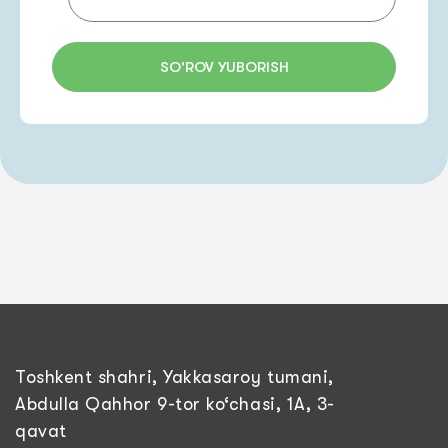
SO'ROV YUBORISH
Toshkent shahri, Yakkasaroy tumani,
Abdulla Qahhor 9-tor ko‘chasi, 1A, 3-
qavat