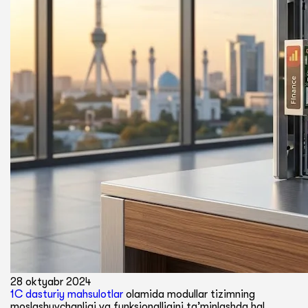
28 oktyabr 2024
1C dasturiy mahsulotlar
olamida modullar tizimning
moslashuvchanligi va funksionalligini ta’minlashda hal