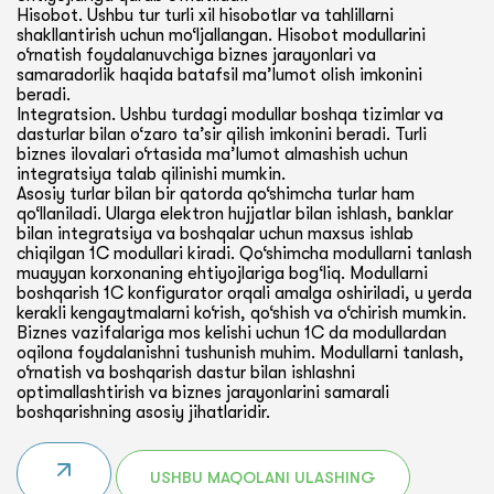
Hisobot. Ushbu tur turli xil hisobotlar va tahlillarni
shakllantirish uchun mo‘ljallangan. Hisobot modullarini
o‘rnatish foydalanuvchiga biznes jarayonlari va
samaradorlik haqida batafsil ma’lumot olish imkonini
beradi.
Integratsion. Ushbu turdagi modullar boshqa tizimlar va
dasturlar bilan o‘zaro ta’sir qilish imkonini beradi. Turli
biznes ilovalari o‘rtasida ma’lumot almashish uchun
integratsiya talab qilinishi mumkin.
Asosiy turlar bilan bir qatorda qo‘shimcha turlar ham
qo‘llaniladi. Ularga elektron hujjatlar bilan ishlash, banklar
bilan integratsiya va boshqalar uchun maxsus ishlab
chiqilgan 1C modullari kiradi. Qo‘shimcha modullarni tanlash
muayyan korxonaning ehtiyojlariga bog‘liq. Modullarni
boshqarish 1C konfigurator orqali amalga oshiriladi, u yerda
kerakli kengaytmalarni ko‘rish, qo‘shish va o‘chirish mumkin.
Biznes vazifalariga mos kelishi uchun 1C da modullardan
oqilona foydalanishni tushunish muhim. Modullarni tanlash,
o‘rnatish va boshqarish dastur bilan ishlashni
optimallashtirish va biznes jarayonlarini samarali
boshqarishning asosiy jihatlaridir.
USHBU MAQOLANI ULASHING