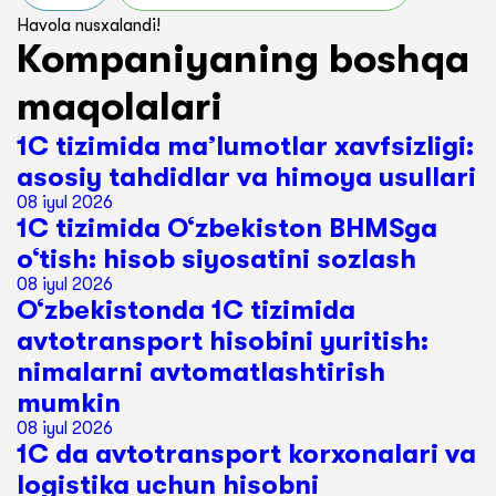
Havola nusxalandi!
Kompaniyaning boshqa
maqolalari
1C tizimida ma’lumotlar xavfsizligi:
asosiy tahdidlar va himoya usullari
08 iyul 2026
1C tizimida O‘zbekiston BHMSga
o‘tish: hisob siyosatini sozlash
08 iyul 2026
O‘zbekistonda 1C tizimida
avtotransport hisobini yuritish:
nimalarni avtomatlashtirish
mumkin
08 iyul 2026
1C da avtotransport korxonalari va
logistika uchun hisobni