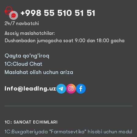
+998 55 510 51 51
24/7 navbatchi
Asosiy maslahatchilar:
Dushanbadan jumagacha soat 9:00 dan 18:00 gacha
Qayta qo'ng'iroq
1C:Cloud Chat
Maslahat olish uchun ariza
info@leading.uz
1C: SANOAT ECHIMLARI
1C:Buxgalteriyada "Farmatsevtika" hisobi uchun modul