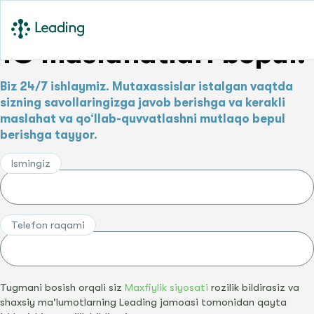
1C maslahatlari bepul!
Biz 24/7 ishlaymiz. Mutaxassislar istalgan vaqtda
sizning savollaringizga javob berishga va kerakli
maslahat va qo‘llab-quvvatlashni mutlaqo bepul
berishga tayyor.
Ismingiz
Telefon raqami
Tugmani bosish orqali siz
Maxfiylik siyosati
rozilik bildirasiz va
shaxsiy ma'lumotlarning Leading jamoasi tomonidan qayta