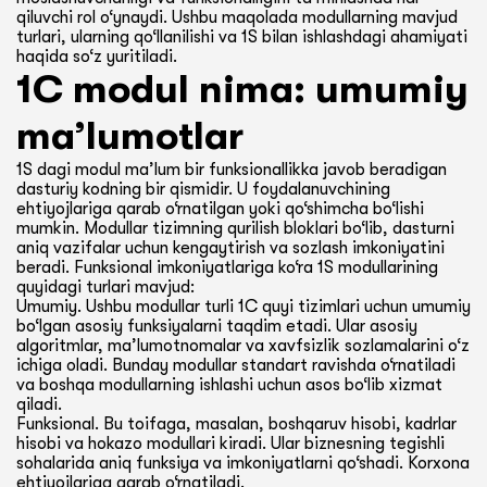
qiluvchi rol o‘ynaydi. Ushbu maqolada modullarning mavjud
turlari, ularning qo‘llanilishi va 1S bilan ishlashdagi ahamiyati
haqida so‘z yuritiladi.
1C modul nima: umumiy
ma’lumotlar
1S dagi modul ma’lum bir funksionallikka javob beradigan
dasturiy kodning bir qismidir. U foydalanuvchining
ehtiyojlariga qarab o‘rnatilgan yoki qo‘shimcha bo‘lishi
mumkin. Modullar tizimning qurilish bloklari bo‘lib, dasturni
aniq vazifalar uchun kengaytirish va sozlash imkoniyatini
beradi. Funksional imkoniyatlariga ko‘ra 1S modullarining
quyidagi turlari mavjud:
Umumiy. Ushbu modullar turli 1C quyi tizimlari uchun umumiy
bo‘lgan asosiy funksiyalarni taqdim etadi. Ular asosiy
algoritmlar, ma’lumotnomalar va xavfsizlik sozlamalarini o‘z
ichiga oladi. Bunday modullar standart ravishda o‘rnatiladi
va boshqa modullarning ishlashi uchun asos bo‘lib xizmat
qiladi.
Funksional. Bu toifaga, masalan, boshqaruv hisobi, kadrlar
hisobi va hokazo modullari kiradi. Ular biznesning tegishli
sohalarida aniq funksiya va imkoniyatlarni qo‘shadi. Korxona
ehtiyojlariga qarab o‘rnatiladi.