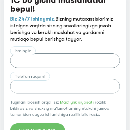
1C bo'yicha maslahatlar
bepul!
Biz 24/7 ishlaymiz.
Bizning mutaxassislarimiz
istalgan vaqtda sizning savollaringizga javob
berishga va kerakli maslahat va yordamni
mutlaqo bepul berishga tayyor.
Ismingiz
Telefon raqami
Tugmani bosish orqali siz
Maxfiylik siyosati
rozilik
bildirasiz va shaxsiy ma'lumotlarning etakchi jamoa
tomonidan qayta ishlanishiga rozilik bildirasiz.