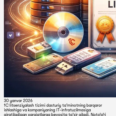
30 yanvar 2026
1C litsenziyalash tizimi dasturiy ta’minotning barqaror
ishlashiga va kompaniyaning IT-infratuzilmasiga
ajratiladigan xarajatlarga bevosita ta’sir qiladi. Noto‘g‘ri