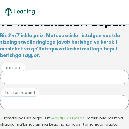
1C maslahatlari bepul!
Biz 24/7 ishlaymiz. Mutaxassislar istalgan vaqtda
sizning savollaringizga javob berishga va kerakli
maslahat va qo‘llab-quvvatlashni mutlaqo bepul
berishga tayyor.
Ismingiz
Telefon raqami
Tugmani bosish orqali siz
Maxfiylik siyosati
rozilik bildirasiz va
shaxsiy ma'lumotlarning Leading jamoasi tomonidan qayta