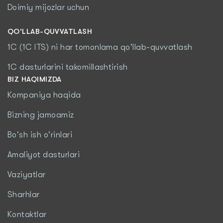
Doimiy mijozlar uchun
QO'LLAB-QUVVATLASH
1C (1C ITS) ni har tomonlama qo'llab-quvvatlash
1C dasturlarini takomillashtirish
BIZ HAQIMIZDA
Kompaniya haqida
Bizning jamoamiz
Bo'sh ish o'rinlari
Amaliyot dasturlari
Vaziyatlar
Sharhlar
Kontaktlar