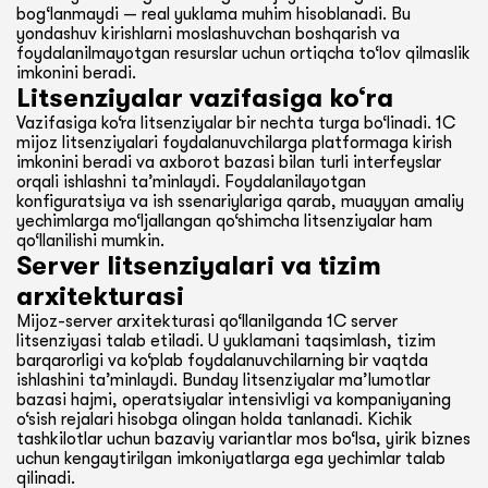
bog‘lanmaydi — real yuklama muhim hisoblanadi. Bu
yondashuv kirishlarni moslashuvchan boshqarish va
foydalanilmayotgan resurslar uchun ortiqcha to‘lov qilmaslik
imkonini beradi.
Litsenziyalar vazifasiga ko‘ra
Vazifasiga ko‘ra litsenziyalar bir nechta turga bo‘linadi. 1C
mijoz litsenziyalari foydalanuvchilarga platformaga kirish
imkonini beradi va axborot bazasi bilan turli interfeyslar
orqali ishlashni ta’minlaydi. Foydalanilayotgan
konfiguratsiya va ish ssenariylariga qarab, muayyan amaliy
yechimlarga mo‘ljallangan qo‘shimcha litsenziyalar ham
qo‘llanilishi mumkin.
Server litsenziyalari va tizim
arxitekturasi
Mijoz-server arxitekturasi qo‘llanilganda 1C server
litsenziyasi talab etiladi. U yuklamani taqsimlash, tizim
barqarorligi va ko‘plab foydalanuvchilarning bir vaqtda
ishlashini ta’minlaydi. Bunday litsenziyalar ma’lumotlar
bazasi hajmi, operatsiyalar intensivligi va kompaniyaning
o‘sish rejalari hisobga olingan holda tanlanadi. Kichik
tashkilotlar uchun bazaviy variantlar mos bo‘lsa, yirik biznes
uchun kengaytirilgan imkoniyatlarga ega yechimlar talab
qilinadi.