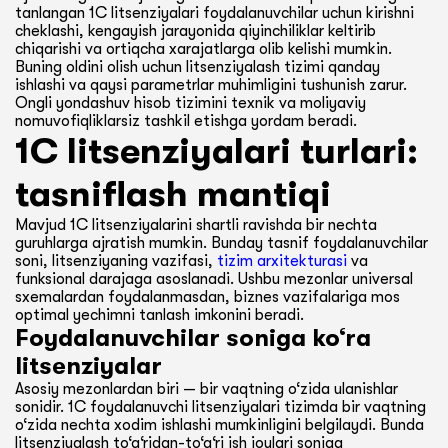
tanlangan 1C litsenziyalari foydalanuvchilar uchun kirishni
cheklashi, kengayish jarayonida qiyinchiliklar keltirib
chiqarishi va ortiqcha xarajatlarga olib kelishi mumkin.
Buning oldini olish uchun litsenziyalash tizimi qanday
ishlashi va qaysi parametrlar muhimligini tushunish zarur.
Ongli yondashuv hisob tizimini texnik va moliyaviy
nomuvofiqliklarsiz tashkil etishga yordam beradi.
1C litsenziyalari turlari:
tasniflash mantiqi
Mavjud 1C litsenziyalarini shartli ravishda bir nechta
guruhlarga ajratish mumkin. Bunday tasnif foydalanuvchilar
soni, litsenziyaning vazifasi,
tizim arxitekturasi
va
funksional darajaga asoslanadi. Ushbu mezonlar universal
sxemalardan foydalanmasdan, biznes vazifalariga mos
optimal yechimni tanlash imkonini beradi.
Foydalanuvchilar soniga ko‘ra
litsenziyalar
Asosiy mezonlardan biri — bir vaqtning o‘zida ulanishlar
sonidir. 1C foydalanuvchi litsenziyalari tizimda bir vaqtning
o‘zida nechta xodim ishlashi mumkinligini belgilaydi. Bunda
litsenziyalash to‘g‘ridan-to‘g‘ri ish joylari soniga