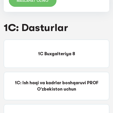
MASLAHAT OLING
1C: Dasturlar
1C Buxgalteriya 8
1C: Ish haqi va kadrlar boshqaruvi PROF
O'zbekiston uchun