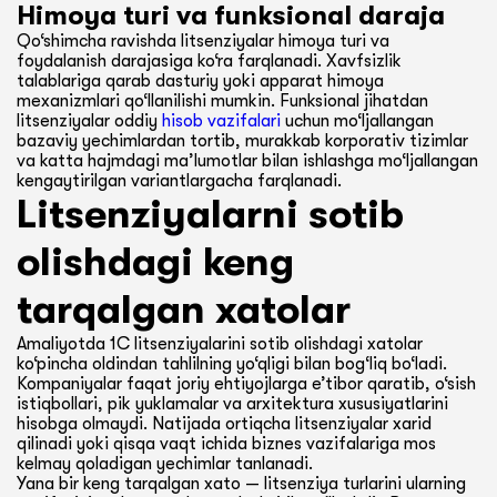
Himoya turi va funksional daraja
Qo‘shimcha ravishda litsenziyalar himoya turi va
foydalanish darajasiga ko‘ra farqlanadi. Xavfsizlik
talablariga qarab dasturiy yoki apparat himoya
mexanizmlari qo‘llanilishi mumkin. Funksional jihatdan
litsenziyalar oddiy
hisob vazifalari
uchun mo‘ljallangan
bazaviy yechimlardan tortib, murakkab korporativ tizimlar
va katta hajmdagi ma’lumotlar bilan ishlashga mo‘ljallangan
kengaytirilgan variantlargacha farqlanadi.
Litsenziyalarni sotib
olishdagi keng
tarqalgan xatolar
Amaliyotda 1C litsenziyalarini sotib olishdagi xatolar
ko‘pincha oldindan tahlilning yo‘qligi bilan bog‘liq bo‘ladi.
Kompaniyalar faqat joriy ehtiyojlarga e’tibor qaratib, o‘sish
istiqbollari, pik yuklamalar va arxitektura xususiyatlarini
hisobga olmaydi. Natijada ortiqcha litsenziyalar xarid
qilinadi yoki qisqa vaqt ichida biznes vazifalariga mos
kelmay qoladigan yechimlar tanlanadi.
Yana bir keng tarqalgan xato — litsenziya turlarini ularning