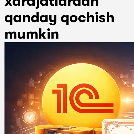
xarajatlardan
qanday qochish
mumkin