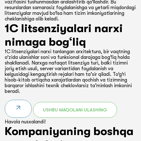
vazifasini tushunmasdan aralashtirib qo‘llashdir. Bu
resurslardan samarasiz foydalanishga va yetarli miqdordagi
litsenziyalar mavjud bo‘lsa ham tizim imkoniyatlarining
cheklanishiga olib keladi.
1C litsenziyalari narxi
nimaga bog‘liq
1C litsenziyalari narxi tanlangan arxitektura, bir vaqtning
o‘zida ulanishlar soni va funksional darajaga bog‘liq holda
shakllanadi. Narxga nafaqat litsenziya turi, balki tizimni
joriy etish usuli, server variantidan foydalanish va
kelgusidagi kengaytirish rejalari ham ta’sir qiladi. To‘g‘ri
hisob-kitob ortiqcha xarajatlardan qochish va tizimning
barqaror ishlashini texnik cheklovlarsiz ta’minlash imkonini
beradi.
USHBU MAQOLANI ULASHING
Havola nusxalandi!
Kompaniyaning boshqa