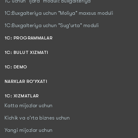
1C uchun "Ijara" moduli: Buxgalteriya
1C:Buxgalteriya uchun "Moliya" maxsus moduli
1C:Buxgalteriya uchun "Sug‘urta" moduli
1С: PROGRAMMALAR
1C: BULUT XIZMATI
1C: DEMO
NARXLAR RO'YXATI
1С: XIZMATLAR
Katta mijozlar uchun
Kichik va o'rta biznes uchun
Yangi mijozlar uchun