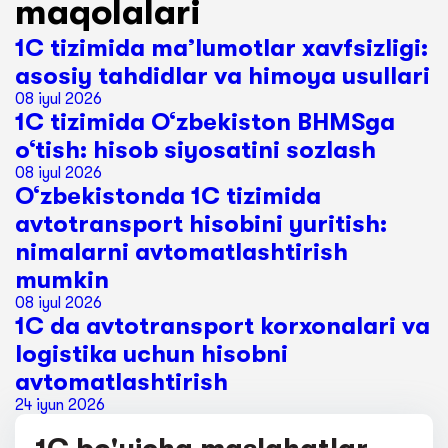
maqolalari
1C tizimida ma’lumotlar xavfsizligi:
asosiy tahdidlar va himoya usullari
08 iyul 2026
1C tizimida O‘zbekiston BHMSga
o‘tish: hisob siyosatini sozlash
08 iyul 2026
O‘zbekistonda 1C tizimida
avtotransport hisobini yuritish:
nimalarni avtomatlashtirish
mumkin
08 iyul 2026
1C da avtotransport korxonalari va
logistika uchun hisobni
avtomatlashtirish
24 iyun 2026