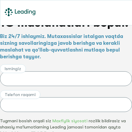
1C maslahatlari bepul!
Biz 24/7 ishlaymiz. Mutaxassislar istalgan vaqtda
sizning savollaringizga javob berishga va kerakli
maslahat va qo‘llab-quvvatlashni mutlaqo bepul
berishga tayyor.
Ismingiz
Telefon raqami
Tugmani bosish orqali siz
Maxfiylik siyosati
rozilik bildirasiz va
shaxsiy ma'lumotlarning Leading jamoasi tomonidan qayta