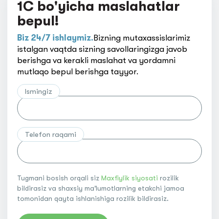
1C bo'yicha maslahatlar
bepul!
Biz 24/7 ishlaymiz.
Bizning mutaxassislarimiz
istalgan vaqtda sizning savollaringizga javob
berishga va kerakli maslahat va yordamni
mutlaqo bepul berishga tayyor.
Ismingiz
Telefon raqami
Tugmani bosish orqali siz
Maxfiylik siyosati
rozilik
bildirasiz va shaxsiy ma'lumotlarning etakchi jamoa
tomonidan qayta ishlanishiga rozilik bildirasiz.