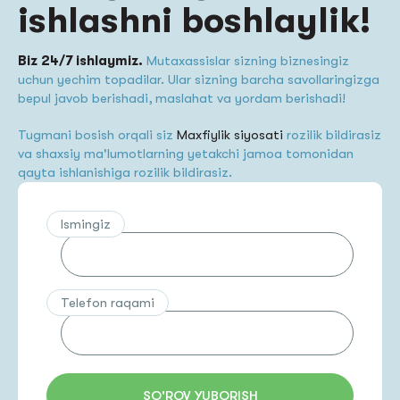
ishlashni boshlaylik!
Biz 24/7 ishlaymiz.
Mutaxassislar sizning biznesingiz
uchun yechim topadilar. Ular sizning barcha savollaringizga
bepul javob berishadi, maslahat va yordam berishadi!
Tugmani bosish orqali siz
Maxfiylik siyosati
rozilik bildirasiz
va shaxsiy ma'lumotlarning yetakchi jamoa tomonidan
qayta ishlanishiga rozilik bildirasiz.
Ismingiz
Telefon raqami
SO'ROV YUBORISH