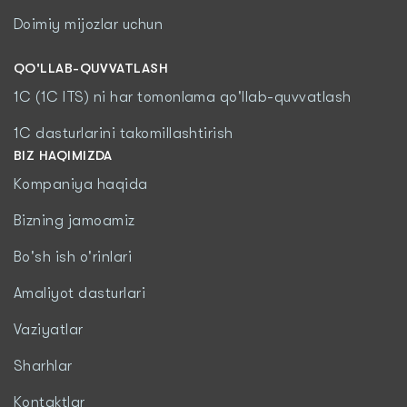
Doimiy mijozlar uchun
QO'LLAB-QUVVATLASH
1C (1C ITS) ni har tomonlama qo'llab-quvvatlash
1C dasturlarini takomillashtirish
BIZ HAQIMIZDA
Kompaniya haqida
Bizning jamoamiz
Bo'sh ish o'rinlari
Amaliyot dasturlari
Vaziyatlar
Sharhlar
Kontaktlar