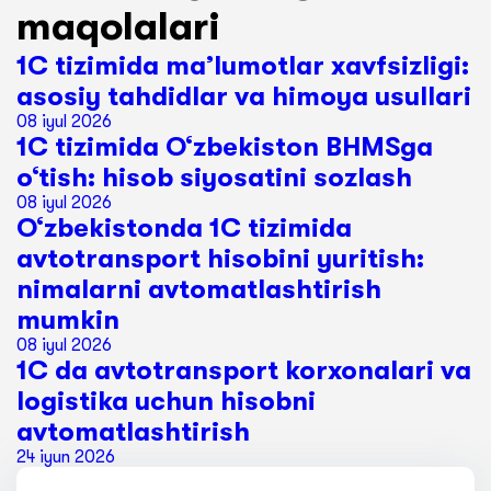
maqolalari
1C tizimida ma’lumotlar xavfsizligi:
asosiy tahdidlar va himoya usullari
08 iyul 2026
1C tizimida O‘zbekiston BHMSga
o‘tish: hisob siyosatini sozlash
08 iyul 2026
O‘zbekistonda 1C tizimida
avtotransport hisobini yuritish:
nimalarni avtomatlashtirish
mumkin
08 iyul 2026
1C da avtotransport korxonalari va
logistika uchun hisobni
avtomatlashtirish
24 iyun 2026