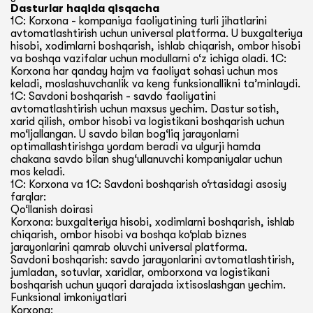
Dasturlar haqida qisqacha
1C: Korxona - kompaniya faoliyatining turli jihatlarini
avtomatlashtirish uchun universal platforma. U buxgalteriya
hisobi, xodimlarni boshqarish, ishlab chiqarish, ombor hisobi
va boshqa vazifalar uchun modullarni o‘z ichiga oladi. 1C:
Korxona har qanday hajm va faoliyat sohasi uchun mos
keladi, moslashuvchanlik va keng funksionallikni ta’minlaydi.
1C: Savdoni boshqarish - savdo faoliyatini
avtomatlashtirish uchun maxsus yechim. Dastur sotish,
xarid qilish, ombor hisobi va logistikani boshqarish uchun
mo‘ljallangan. U savdo bilan bog‘liq jarayonlarni
optimallashtirishga yordam beradi va ulgurji hamda
chakana savdo bilan shug‘ullanuvchi kompaniyalar uchun
mos keladi.
1C: Korxona va 1C: Savdoni boshqarish o‘rtasidagi asosiy
farqlar:
Qo‘llanish doirasi
Korxona: buxgalteriya hisobi, xodimlarni boshqarish, ishlab
chiqarish, ombor hisobi va boshqa ko‘plab biznes
jarayonlarini qamrab oluvchi universal platforma.
Savdoni boshqarish: savdo jarayonlarini avtomatlashtirish,
jumladan, sotuvlar, xaridlar, omborxona va logistikani
boshqarish uchun yuqori darajada ixtisoslashgan yechim.
Funksional imkoniyatlari
Korxona: