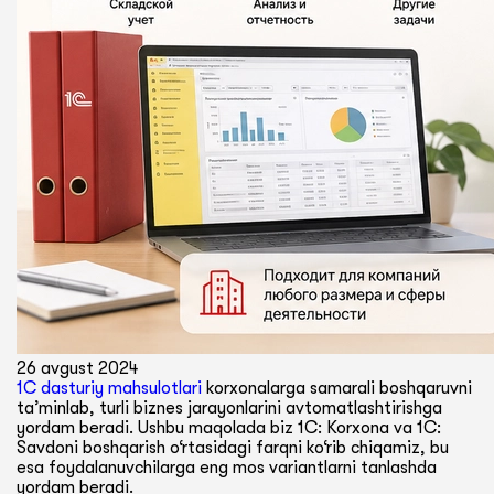
26 avgust 2024
1C dasturiy mahsulotlari
korxonalarga samarali boshqaruvni
ta’minlab, turli biznes jarayonlarini avtomatlashtirishga
yordam beradi. Ushbu maqolada biz 1C: Korxona va 1C:
Savdoni boshqarish o‘rtasidagi farqni ko‘rib chiqamiz, bu
esa foydalanuvchilarga eng mos variantlarni tanlashda
yordam beradi.