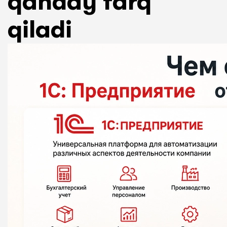
qanday farq
qiladi