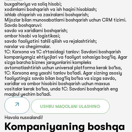
buxgalteriya va soliq hisobi;
xodimlarni boshqarish va ish haqini hisoblash;
ishlab chiqarish va zaxiralarni boshqarish;
Mijozlar bilan munosabatlarni boshqarish uchun CRM tizimi.
Savdo boshqaruvi:
savdo va xaridlarni boshqarish;
ombor hisobi va logistikasi;
savdo faoliyatini tahlil qilish va rejalashtirish;
narxlar va chegirmalar.
1C: Korxona va 1C o‘rtasidagi tanlov: Savdoni boshqarish
kompaniyangiz ehtiyojlari va faoliyat sohasiga bog‘liq. Agar
sizga barcha biznes jarayonlarini kompleks
avtomatlashtirish uchun universal platforma kerak bo‘lsa,
1C: Korxona eng yaxshi tanlov bo‘ladi. Agar sizning asosiy
faoliyatingiz savdo bilan bog‘liq bo‘lsa va sizga savdo,
xaridlar va ombor hisobini boshqarish uchun maxsus
vositalar kerak bo‘lsa, unda 1C: Savdoni boshqarish eng
maqbul yechim bo‘ladi.
USHBU MAQOLANI ULASHING
Havola nusxalandi!
Kompaniyaning boshqa