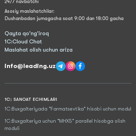
24/7 navbatchi
Asosiy maslahatchilar:
Dushanbadan jumagacha soat 9:00 dan 18:00 gacha
Qayta qo'ng'iroq
1C:Cloud Chat
Maslahat olish uchun ariza
info@leading.uz
1C: SANOAT ECHIMLARI
1C:Buxgalteriyada "Farmatsevtika" hisobi uchun modul
1C:Buxgalteriya uchun "MHXS" parallel hisobga olish
moduli