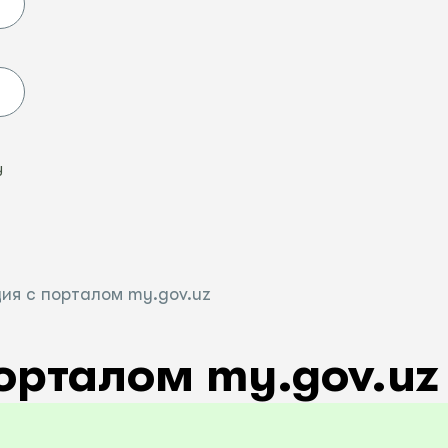
Ы
у
ия с порталом my.gov.uz
орталом my.gov.uz