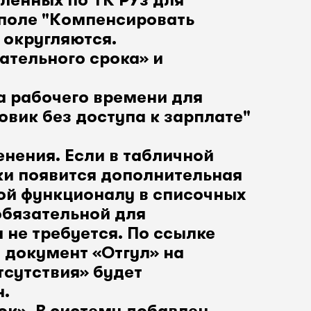
гленных по ТК РУз для
 поле "Компенсировать
 округляются.
тельного срока» и
а рабочего времени для
овик без доступа к зарплате"
нения. Если в табличной
ки появится дополнительная
ной функционалу в списочных
обязательной для
 не требуется. По ссылке
 документ «Отгул» на
тсутствия» будет
н.