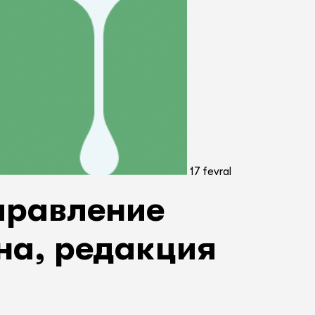
17 fevral
правление
на, редакция