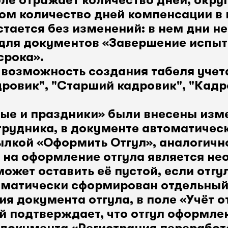
оле отражает количество дней, окру
том количество дней компенсации в
тается без изменений: в нем дни не
ля документов «Завершение испыта
срока».
 возможность создания табеля учет
ровик", "Старший кадровик", "Кадр
ые и праздники» были внесены изме
трудника, в документе автоматичес
сылкой «Оформить Отгул», аналогич
 на оформление отгула является не
ожет оставить её пустой, если отгул
оматически сформирован отдельный
я документа отгула, в поле «Учёт о
й подтверждает, что отгул оформле