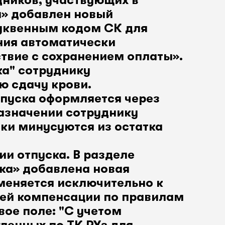
дников, участвующих в
и» добавлен новый
буквенным кодом СК для
ния автоматически
ствие с сохранением оплаты».
ка" сотруднику
ю сдачу крови.
тпуска оформляется через
назначении сотруднику
ки минусуются из остатка
ии отпуска. В разделе
ска» добавлена новая
меняется исключительно к
ней компенсации по правилам
вое поле: "С учетом