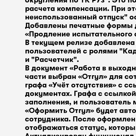
округления по ТК РУз". Это п
расчета компенсации. При э
неиспользованный отпуск" ос
Добавлены печатные формы д
«Продление испытательного 
В текущем релизе добавлена
пользователей с ролями "Кад
и "Расчетчик".
В документ «Работа в выходн
части выбран «Отгул» для со
графа «Учёт отсутствия» с с
документах. Графа с ссылкой
заполнения, и пользователь м
«Оформить Отгул» будет авт
сотрудника. После оформлени
отображаться статус, которы