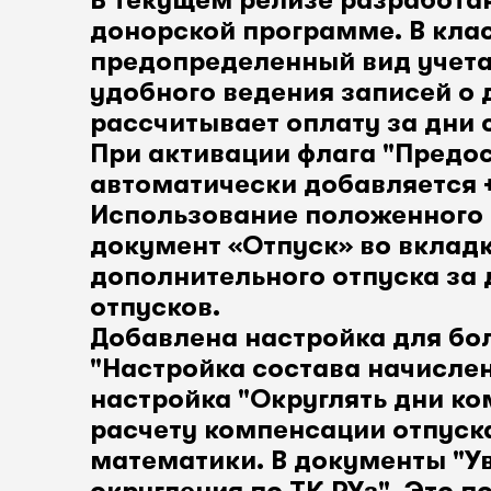
В текущем релизе разработа
донорской программе. В кла
предопределенный вид учета
удобного ведения записей о
рассчитывает оплату за дни 
При активации флага "Предо
автоматически добавляется +
Использование положенного 
документ «Отпуск» во вклад
дополнительного отпуска за 
отпусков.
Добавлена настройка для бол
"Настройка состава начисле
настройка "Округлять дни к
расчету компенсации отпуск
математики. В документы "Ув