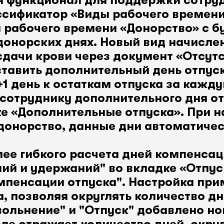
н функционал для поддержки сотру
ссификатор «Виды рабочего времен
 рабочего времени «Донорство» с 
 донорских днях. Новый вид начисле
сдачи крови через документ «Отсут
ставить дополнительный день отпус
1 день к остаткам отпуска за кажду
сотруднику дополнительного дня о
ке «Дополнительные отпуска». При 
донорство, данные дни автоматичес
ее гибкого расчета дней компенсац
ний и удержаний" во вкладке «Отпу
омпенсации отпуска". Настройка при
а, позволяя округлять количество д
ольнение" и "Отпуск" добавлено но