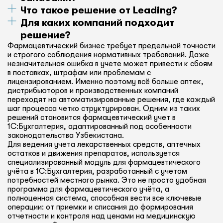
закупками и продажами, а также учёт
Что такое решение от Leading?
Программа позволяет вести точный учёт
медикаментов и контроль сроков годности.
медикаментов, контролировать остатки
Для каких компаний подходит
Модуль «Фармацевтика» от Leading —
на складе, прогнозировать потребности
это специализированный программный
решение?
и автоматически формировать заказы
продукт, предназначенный для автоматизации
Фармацевтический бизнес требует предельной точности
Модуль «Фармацевтика» подходит для аптек,
и строгого соблюдения нормативных требований. Даже
на пополнение запасов.
и управления бизнес-процессами
дистрибьюторов лекарственных препаратов,
незначительная ошибка в учете может привести к сбоям
в фармацевтических компаниях.
фармацевтических производств и других
в поставках, штрафам или проблемам с
компаний, связанных с фармацевтикой.
лицензированием. Именно поэтому всё больше аптек,
дистрибьюторов и производственных компаний
переходят на автоматизированные решения, где каждый
шаг процесса четко структурирован. Одним из таких
решений становится фармацевтический учет в
1С:Бухгалтерия, адаптированный под особенности
законодательства Узбекистана.
Для ведения учета лекарственных средств, аптечных
остатков и движения препаратов, используется
специализированный модуль для фармацевтического
учёта в 1С:Бухгалтерия, разработанный с учетом
потребностей местного рынка. Это не просто удобная
программа для фармацевтического учёта, а
полноценная система, способная вести все ключевые
операции: от приемки и списания до формирования
отчетности и контроля над ценами на медицинскую