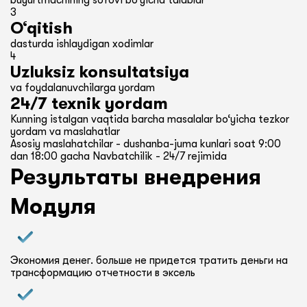
buyurtmachining so‘rovi bo‘yicha talablar
3
O‘qitish
dasturda ishlaydigan xodimlar
4
Uzluksiz konsultatsiya
va foydalanuvchilarga yordam
24/7 texnik yordam
Kunning istalgan vaqtida barcha masalalar bo‘yicha tezkor
yordam va maslahatlar
Asosiy maslahatchilar - dushanba-juma kunlari soat 9:00
dan 18:00 gacha Navbatchilik - 24/7 rejimida
Результаты внедрения
Модуля
Экономия денег. больше не придется тратить деньги на
трансформацию отчетности в эксель